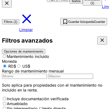
Baños
(1)
Lim
Filtros (1)
Guardar búsqueda
Guardar
Limpiar
Filtros avanzados
Opciones de mantenimiento
Mantenimiento incluido
Moneda
RD$
US$
Rango de mantenimiento mensual
Solo aplica para propiedades con el mantenimiento no
incluido en la renta.
Incluye documentación verificada
Amueblado
Sin intermediario / Venta directa