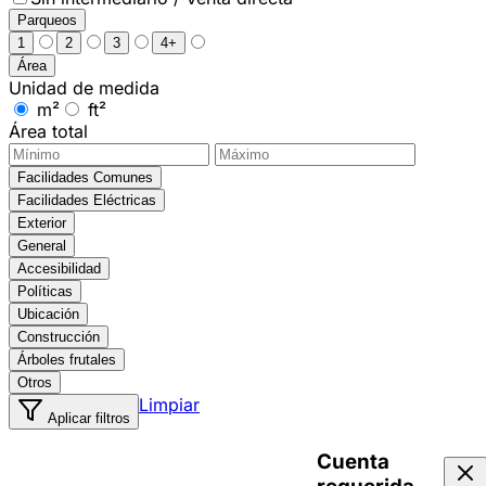
Parqueos
1
2
3
4+
Área
Unidad de medida
m²
ft²
Área total
Facilidades Comunes
Facilidades Eléctricas
Exterior
General
Accesibilidad
Políticas
Ubicación
Construcción
Árboles frutales
Otros
Limpiar
Aplicar filtros
Cuenta