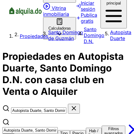
Iniciar
principal
Vitrina
sesión
inmobiliaria
Publica
gratis
Calculadoras
Santo
Santo Domingo
Autopista
Domingo
Propiedades
de Guzmán
Duarte
D.N.
Propiedades en Autopista
Duarte, Santo Domingo
D.N. con casa club en
Venta o Alquiler
Filtros
Hab /
Tipo
Precio
avanzados