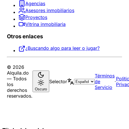
Agencias
Asesores inmobiliarios
Proyectos
Vitrina inmobiliaria
Otros enlaces
¿Buscando algo para leer o jugar?
© 2026
Alquila.do
Términos
— Todos
Políti
Selector
de
·
los
Priva
Servicio
Oscuro
derechos
reservados.