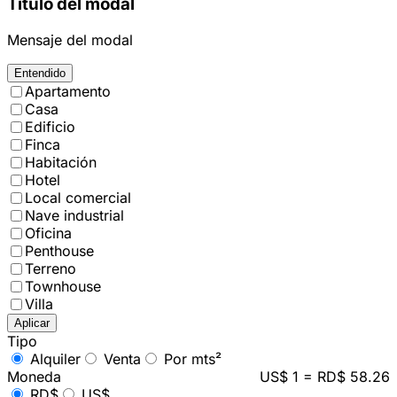
Título del modal
Mensaje del modal
Entendido
Apartamento
Casa
Edificio
Finca
Habitación
Hotel
Local comercial
Nave industrial
Oficina
Penthouse
Terreno
Townhouse
Villa
Aplicar
Tipo
Alquiler
Venta
Por mts²
Moneda
US$ 1 = RD$ 58.26
RD$
US$