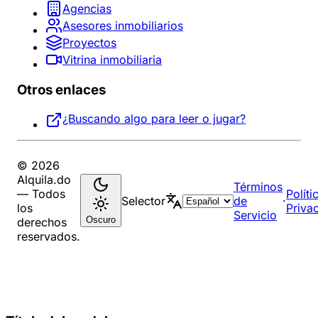
Agencias
Asesores inmobiliarios
Proyectos
Vitrina inmobiliaria
Otros enlaces
¿Buscando algo para leer o jugar?
© 2026
Alquila.do
Términos
— Todos
Políti
Selector
de
·
los
Priva
Servicio
Oscuro
derechos
reservados.