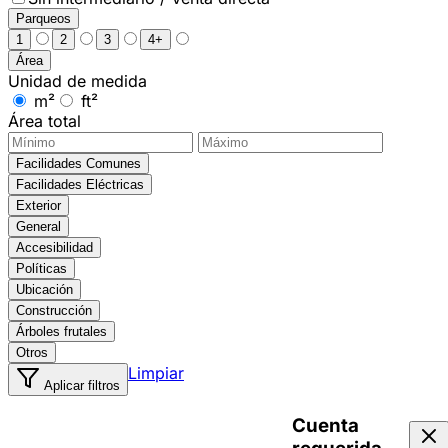
Parqueos
1
2
3
4+
Área
Unidad de medida
m²
ft²
Área total
Facilidades Comunes
Facilidades Eléctricas
Exterior
General
Accesibilidad
Políticas
Ubicación
Construcción
Árboles frutales
Otros
Limpiar
Aplicar filtros
Cuenta