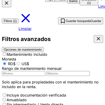
Baños
(1)
Lim
Filtros (1)
Guardar búsqueda
Guardar
Limpiar
Filtros avanzados
Opciones de mantenimiento
Mantenimiento incluido
Moneda
RD$
US$
Rango de mantenimiento mensual
Solo aplica para propiedades con el mantenimiento no
incluido en la renta.
Incluye documentación verificada
Amueblado
Sin intermediario / Venta directa