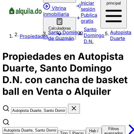
Iniciar
principal
Vitrina
sesión
inmobiliaria
Publica
gratis
Calculadoras
Santo
Santo Domingo
Autopista
Domingo
Propiedades
de Guzmán
Duarte
D.N.
Propiedades en Autopista
Duarte, Santo Domingo
D.N. con cancha de basket
ball en Venta o Alquiler
Filtros
Hab /
Tipo
Precio
avanzados