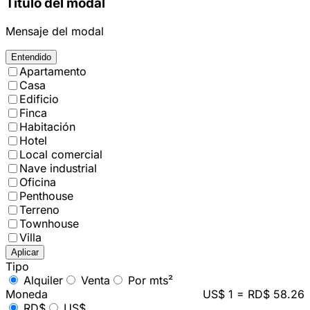
Título del modal
Mensaje del modal
Entendido
Apartamento
Casa
Edificio
Finca
Habitación
Hotel
Local comercial
Nave industrial
Oficina
Penthouse
Terreno
Townhouse
Villa
Aplicar
Tipo
Alquiler
Venta
Por mts²
Moneda
US$ 1 = RD$ 58.26
RD$
US$