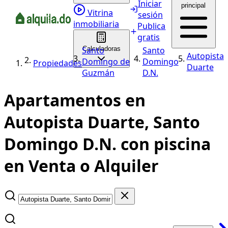
Iniciar
principal
Vitrina
sesión
inmobiliaria
Publica
gratis
Santo
Calculadoras
Santo
Autopista
Domingo de
Domingo
Propiedades
Duarte
Guzmán
D.N.
Apartamentos en
Autopista Duarte, Santo
Domingo D.N. con piscina
en Venta o Alquiler