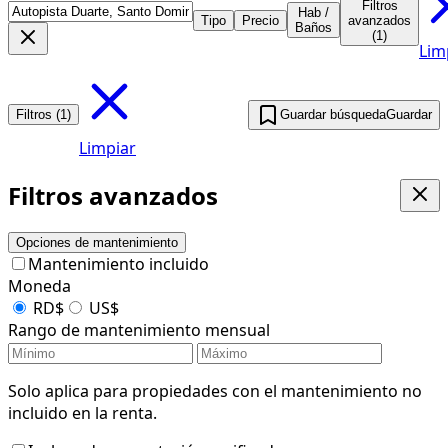
Filtros
Hab /
Tipo
Precio
avanzados
Baños
(1)
Lim
Filtros (1)
Guardar búsqueda
Guardar
Limpiar
Filtros avanzados
Opciones de mantenimiento
Mantenimiento incluido
Moneda
RD$
US$
Rango de mantenimiento mensual
Solo aplica para propiedades con el mantenimiento no
incluido en la renta.