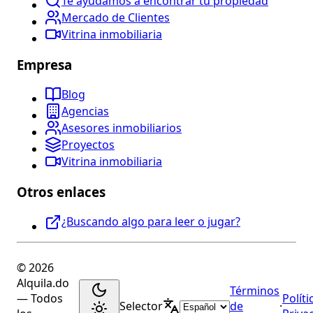
Te ayudamos a encontrar tu propiedad
Mercado de Clientes
Vitrina inmobiliaria
Empresa
Blog
Agencias
Asesores inmobiliarios
Proyectos
Vitrina inmobiliaria
Otros enlaces
¿Buscando algo para leer o jugar?
© 2026
Alquila.do
Términos
— Todos
Políti
Selector
de
·