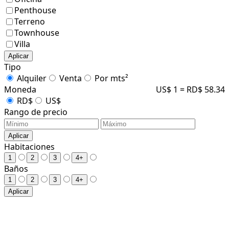
Penthouse
Terreno
Townhouse
Villa
Aplicar
Tipo
Alquiler
Venta
Por mts²
Moneda
US$ 1 = RD$ 58.34
RD$
US$
Rango de precio
Aplicar
Habitaciones
1
2
3
4+
Baños
1
2
3
4+
Aplicar