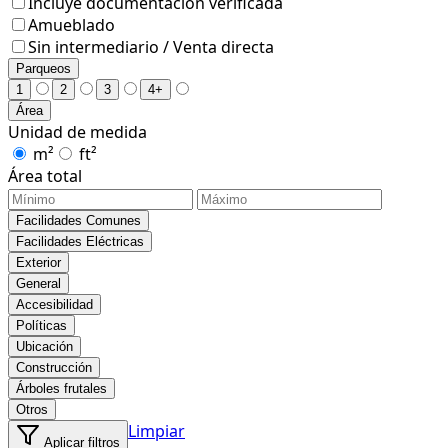
Incluye documentación verificada
Amueblado
Sin intermediario / Venta directa
Parqueos
1
2
3
4+
Área
Unidad de medida
m²
ft²
Área total
Facilidades Comunes
Facilidades Eléctricas
Exterior
General
Accesibilidad
Políticas
Ubicación
Construcción
Árboles frutales
Otros
Limpiar
Aplicar filtros