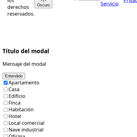
los
Priva
Servicio
Oscuro
derechos
reservados.
Título del modal
Mensaje del modal
Entendido
Apartamento
Casa
Edificio
Finca
Habitación
Hotel
Local comercial
Nave industrial
Oficina