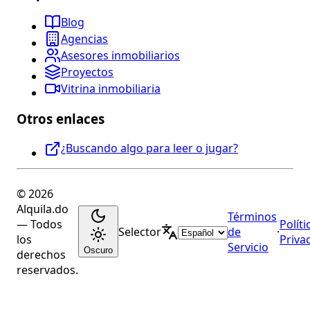
Blog
Agencias
Asesores inmobiliarios
Proyectos
Vitrina inmobiliaria
Otros enlaces
¿Buscando algo para leer o jugar?
© 2026
Alquila.do
Términos
— Todos
Políti
Selector
de
·
los
Priva
Servicio
Oscuro
derechos
reservados.