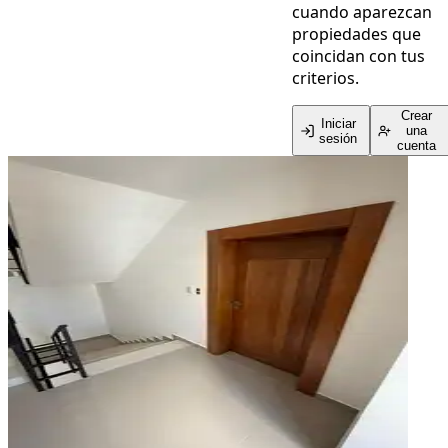
cuando aparezcan
propiedades que
coincidan con tus
criterios.
Crear
Iniciar
una
sesión
cuenta