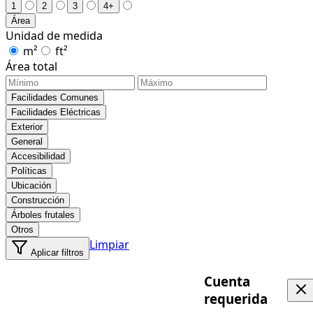
1
2
3
4+
Área
Unidad de medida
m²
ft²
Área total
Facilidades Comunes
Facilidades Eléctricas
Exterior
General
Accesibilidad
Políticas
Ubicación
Construcción
Árboles frutales
Otros
Limpiar
Aplicar filtros
Cuenta
requerida