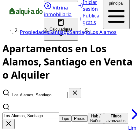
Iniciar
principal
Vitrina
sesión
inmobiliaria
Publica
gratis
Calculadoras
Propiedades
Santiago
Santiago
Los Alamos
Apartamentos en Los
Alamos, Santiago en Venta
o Alquiler
Hab /
Filtros
Tipo
Precio
Baños
avanzados
Lim