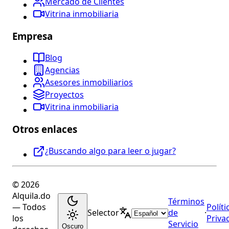
Mercado de Clientes
Vitrina inmobiliaria
Empresa
Blog
Agencias
Asesores inmobiliarios
Proyectos
Vitrina inmobiliaria
Otros enlaces
¿Buscando algo para leer o jugar?
© 2026
Alquila.do
Términos
— Todos
Políti
Selector
de
·
los
Priva
Servicio
Oscuro