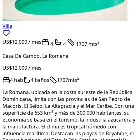
Villa
US$12,000
/ mes
4
4
1707 mts²
Casa De Campo
,
La Romana
US$12,000
/ mes
4
hab
4
baños
1707
mts²
La Romana, ubicada en la costa sureste de la República
Dominicana, limita con las provincias de San Pedro de
Macorís, El Seibo, La Altagracia y el Mar Caribe. Con una
superficie de 653 km² y más de 300,000 habitantes, su
economía se basa en el turismo, la industria azucarera y
la manufactura. El clima es tropical húmedo con
influencia marítima. Destacan las playas de Bayahíbe, el