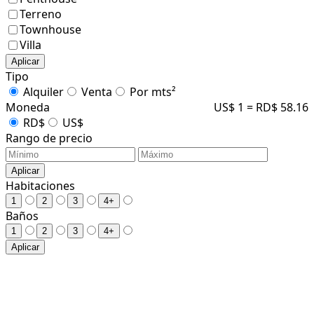
Terreno
Townhouse
Villa
Aplicar
Tipo
Alquiler
Venta
Por mts²
Moneda
US$ 1 = RD$ 58.16
RD$
US$
Rango de precio
Aplicar
Habitaciones
1
2
3
4+
Baños
1
2
3
4+
Aplicar