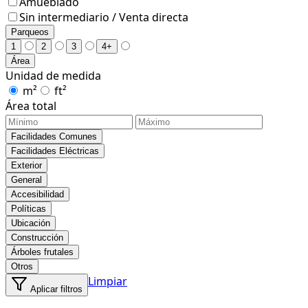
Amueblado
Sin intermediario / Venta directa
Parqueos
1
2
3
4+
Área
Unidad de medida
m²
ft²
Área total
Facilidades Comunes
Facilidades Eléctricas
Exterior
General
Accesibilidad
Políticas
Ubicación
Construcción
Árboles frutales
Otros
Limpiar
Aplicar filtros