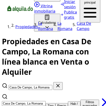
Iniciar
principal
Vitrina
sesión
inmobiliaria
Publica
gratis
La
Calculadoras
La
Casa De
Propiedades
Romana
Romana
Campo
Propiedades en Casa De
Campo, La Romana con
línea blanca en Venta o
Alquiler
Filtros
Hab /
Tipo
Precio
avanzados