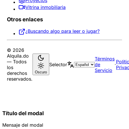
Proyectos
Vitrina inmobiliaria
Otros enlaces
¿Buscando algo para leer o jugar?
© 2026
Alquila.do
Términos
— Todos
Políti
Selector
de
·
los
Priva
Servicio
Oscuro
derechos
reservados.
Título del modal
Mensaje del modal