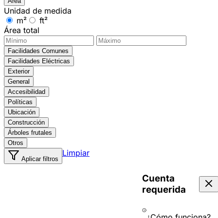
Área
Unidad de medida
m²
ft²
Área total
Facilidades Comunes
Facilidades Eléctricas
Exterior
General
Accesibilidad
Políticas
Ubicación
Construcción
Árboles frutales
Otros
Limpiar
Aplicar filtros
Cuenta
requerida
¿Cómo funciona?