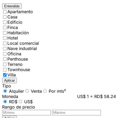
Entendido
Apartamento
Casa
Edificio
Finca
Habitación
Hotel
Local comercial
Nave industrial
Oficina
Penthouse
Terreno
Townhouse
Villa
Aplicar
Tipo
Alquiler
Venta
Por mts²
Moneda
US$ 1 = RD$ 58.24
RD$
US$
Rango de precio