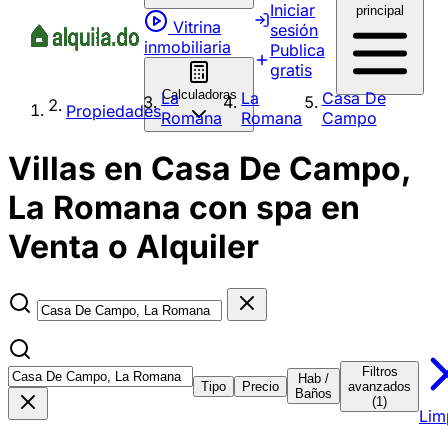
Iniciar
principal
Vitrina
sesión
inmobiliaria
Publica
gratis
Calculadoras
La
La
Casa De
Propiedades
Romana
Romana
Campo
Villas en Casa De Campo,
La Romana con spa en
Venta o Alquiler
Filtros
Hab /
Tipo
Precio
avanzados
Baños
(1)
Lim