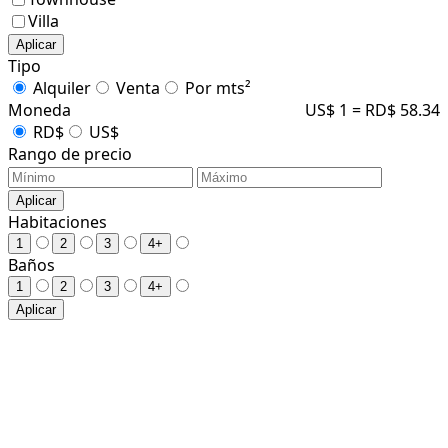
Villa
Aplicar
Tipo
Alquiler
Venta
Por mts²
Moneda
US$ 1 = RD$ 58.34
RD$
US$
Rango de precio
Aplicar
Habitaciones
1
2
3
4+
Baños
1
2
3
4+
Aplicar