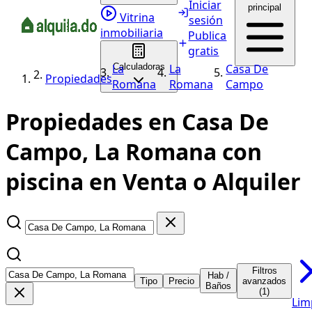
Iniciar
principal
Vitrina
sesión
inmobiliaria
Publica
gratis
La
Calculadoras
La
Casa De
Propiedades
Romana
Romana
Campo
Propiedades en Casa De
Campo, La Romana con
piscina en Venta o Alquiler
Filtros
Hab /
Tipo
Precio
avanzados
Baños
(1)
Lim