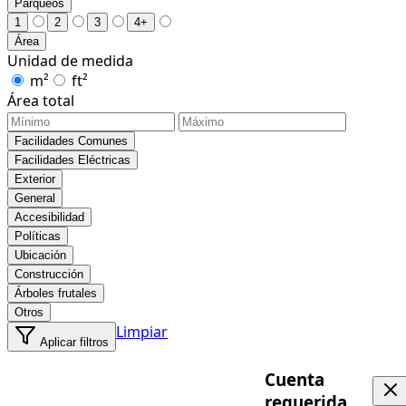
Parqueos
1
2
3
4+
Área
Unidad de medida
m²
ft²
Área total
Facilidades Comunes
Facilidades Eléctricas
Exterior
General
Accesibilidad
Políticas
Ubicación
Construcción
Árboles frutales
Otros
Limpiar
Aplicar filtros
Cuenta
requerida