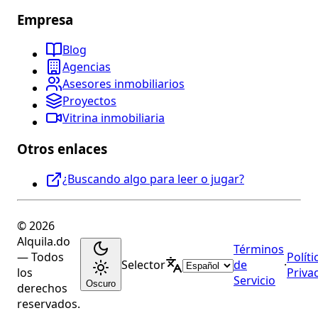
Empresa
Blog
Agencias
Asesores inmobiliarios
Proyectos
Vitrina inmobiliaria
Otros enlaces
¿Buscando algo para leer o jugar?
© 2026
Alquila.do
Términos
— Todos
Políti
Selector
de
·
los
Priva
Servicio
Oscuro
derechos
reservados.