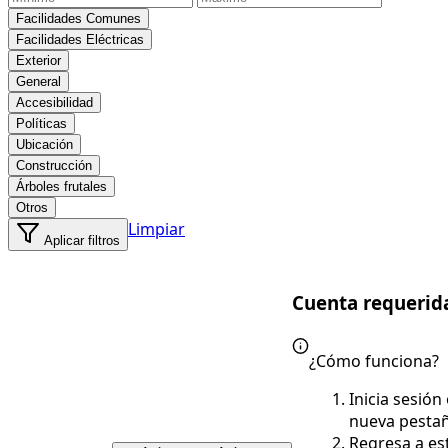
Facilidades Comunes
Facilidades Eléctricas
Exterior
General
Accesibilidad
Políticas
Ubicación
Construcción
Árboles frutales
Otros
Limpiar
Aplicar filtros
Cuenta requerid
¿Cómo funciona?
Inicia sesión
nueva pesta
Regresa a es