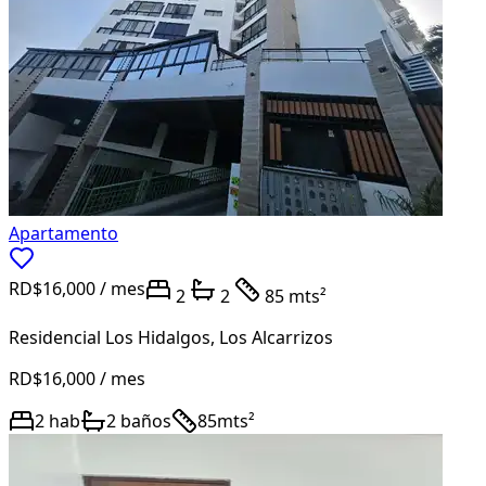
Apartamento
RD$16,000
/ mes
2
2
85 mts²
Residencial Los Hidalgos
,
Los Alcarrizos
RD$16,000
/ mes
2
hab
2
baños
85
mts²