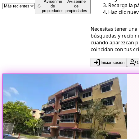
Avísenme
Avísenme
Recarga la pá
de
de
propiedades
propiedades
Haz clic nue
Necesitas tener una
búsquedas y recibir 
cuando aparezcan p
coincidan con tus cri
Iniciar sesión
C