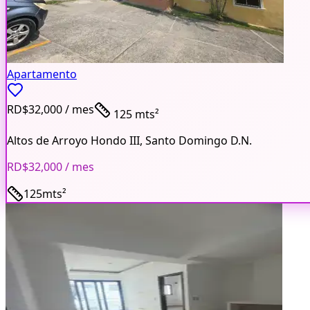
Apartamento
RD$32,000
/ mes
125 mts²
Altos de Arroyo Hondo III
,
Santo Domingo D.N.
RD$32,000
/ mes
125
mts²