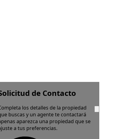
Solicitud de Contacto
Completa los detalles de la propiedad
que buscas y un agente te contactará
apenas aparezca una propiedad que se
ajuste a tus preferencias.