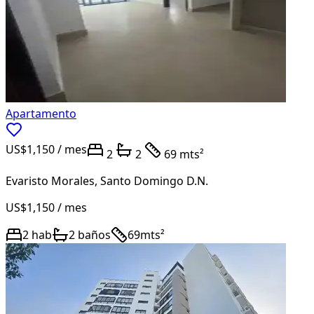
Apartamento
US$1,150
/ mes
2
2
69 mts²
Evaristo Morales
,
Santo Domingo D.N.
US$1,150
/ mes
2
hab
2
baños
69
mts²