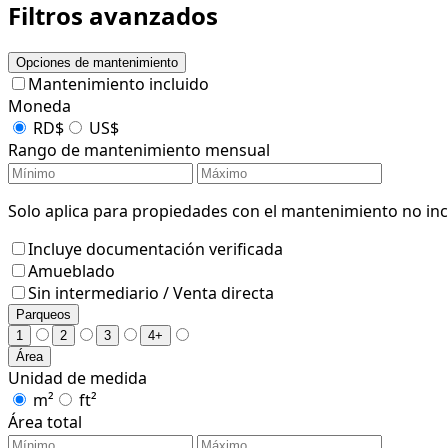
Filtros avanzados
Opciones de mantenimiento
Mantenimiento incluido
Moneda
RD$
US$
Rango de mantenimiento mensual
Solo aplica para propiedades con el mantenimiento no incl
Incluye documentación verificada
Amueblado
Sin intermediario / Venta directa
Parqueos
1
2
3
4+
Área
Unidad de medida
m²
ft²
Área total