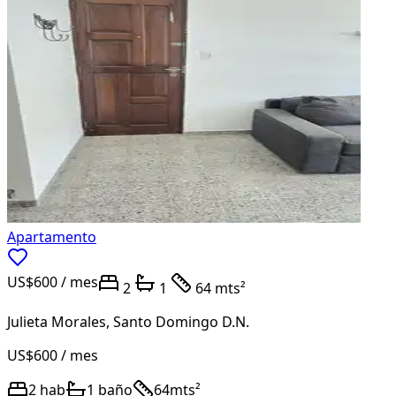
Apartamento
US$600
/ mes
2
1
64 mts²
Julieta Morales
,
Santo Domingo D.N.
US$600
/ mes
2
hab
1
baño
64
mts²