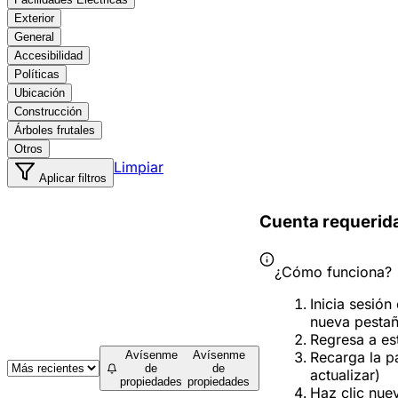
Exterior
General
Accesibilidad
Políticas
Ubicación
Construcción
Árboles frutales
Otros
Limpiar
Aplicar filtros
Cuenta requerid
¿Cómo funciona?
Inicia sesión
nueva pesta
Regresa a es
Recarga la p
Avísenme
Avísenme
de
de
actualizar)
propiedades
propiedades
Haz clic nue