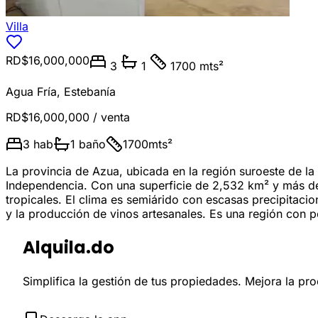
Villa
RD$16,000,000
3
1
1700 mts²
Agua Fría
,
Estebanía
RD$16,000,000
/ venta
3
hab
1
baño
1700
mts²
La provincia de Azua, ubicada en la región suroeste de l
Independencia. Con una superficie de 2,532 km² y más de 
tropicales. El clima es semiárido con escasas precipitac
y la producción de vinos artesanales. Es una región con po
Alquila.do
Simplifica la gestión de tus propiedades. Mejora la pr