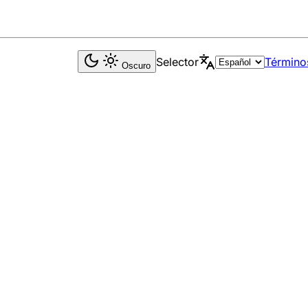
Selector
Término
Oscuro