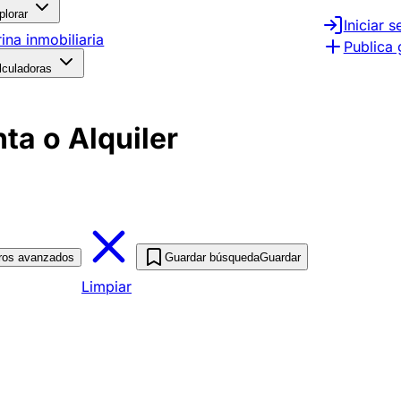
plorar
Iniciar s
rina inmobiliaria
Publica 
lculadoras
ta o Alquiler
tros avanzados
Guardar búsqueda
Guardar
Limpiar