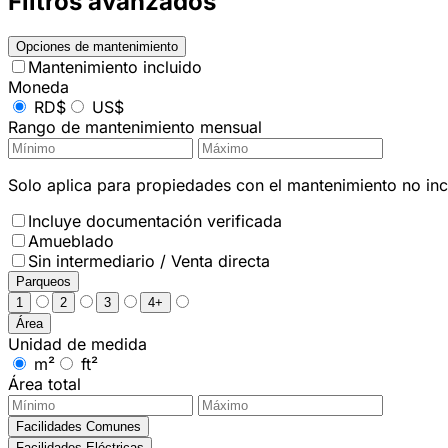
Filtros avanzados
Opciones de mantenimiento
Mantenimiento incluido
Moneda
RD$
US$
Rango de mantenimiento mensual
Solo aplica para propiedades con el mantenimiento no incl
Incluye documentación verificada
Amueblado
Sin intermediario / Venta directa
Parqueos
1
2
3
4+
Área
Unidad de medida
m²
ft²
Área total
Facilidades Comunes
Facilidades Eléctricas