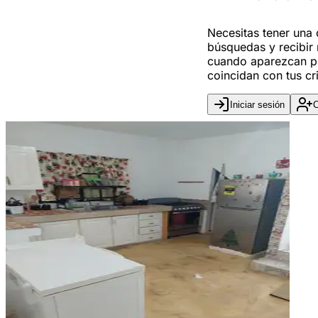
Necesitas tener una
búsquedas y recibir 
cuando aparezcan p
coincidan con tus cri
Iniciar sesión
C