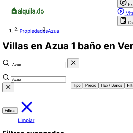
Ex
Vit
Ca
Propiedades
Azua
Villas en Azua 1 baño en Ven
Tipo
Precio
Hab / Baños
Fil
Filtros
Limpiar