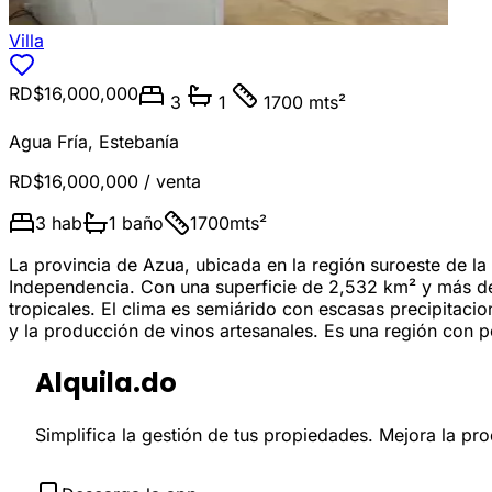
Villa
RD$16,000,000
3
1
1700 mts²
Agua Fría
,
Estebanía
RD$16,000,000
/ venta
3
hab
1
baño
1700
mts²
La provincia de Azua, ubicada en la región suroeste de l
Independencia. Con una superficie de 2,532 km² y más de 
tropicales. El clima es semiárido con escasas precipitac
y la producción de vinos artesanales. Es una región con po
Alquila.do
Simplifica la gestión de tus propiedades. Mejora la pr