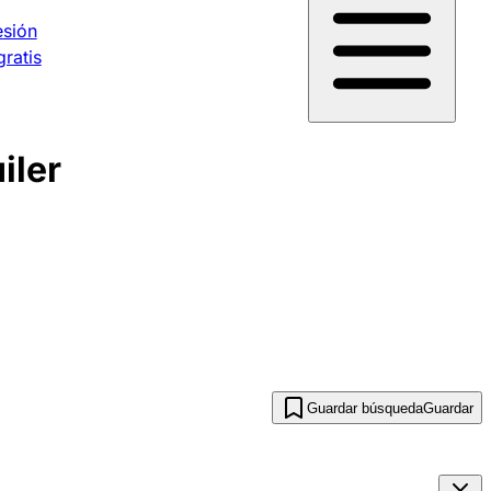
esión
gratis
iler
Guardar búsqueda
Guardar