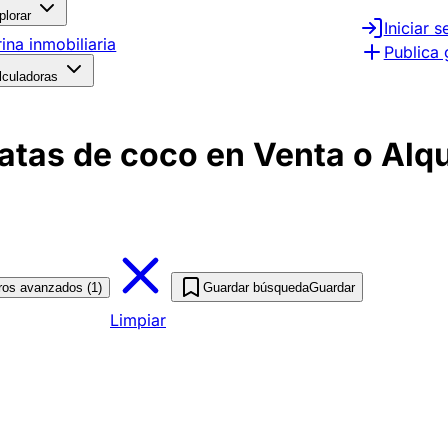
plorar
Iniciar s
rina inmobiliaria
Publica 
lculadoras
tas de coco en Venta o Alqu
tros avanzados (1)
Guardar búsqueda
Guardar
Limpiar