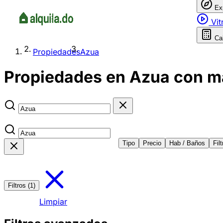
Ex
Vit
Ca
Propiedades
Azua
Propiedades en Azua con ma
Tipo
Precio
Hab / Baños
Fil
Filtros (1)
Limpiar