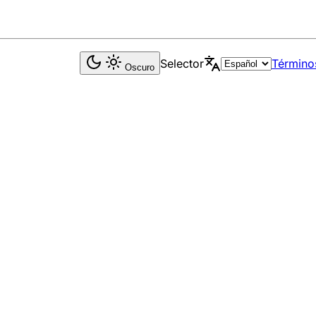
Selector
Término
Oscuro