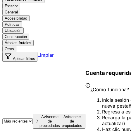
Exterior
General
Accesibilidad
Políticas
Ubicación
Construcción
Árboles frutales
Otros
Limpiar
Aplicar filtros
Cuenta requerid
¿Cómo funciona?
Inicia sesión
nueva pesta
Regresa a es
Recarga la p
Avísenme
Avísenme
de
de
actualizar)
propiedades
propiedades
Haz clic nue