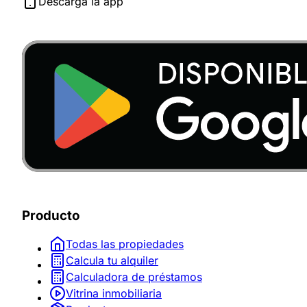
Descarga la app
Producto
Todas las propiedades
Calcula tu alquiler
Calculadora de préstamos
Vitrina inmobiliaria