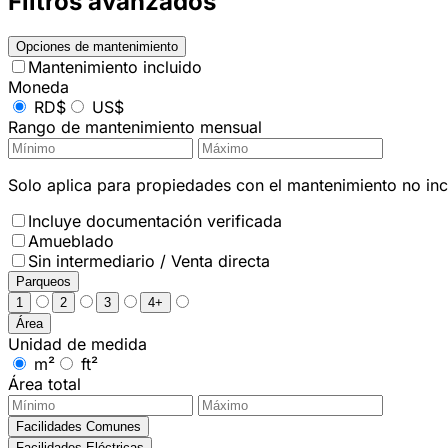
Filtros avanzados
Opciones de mantenimiento
Mantenimiento incluido
Moneda
RD$
US$
Rango de mantenimiento mensual
Solo aplica para propiedades con el mantenimiento no incl
Incluye documentación verificada
Amueblado
Sin intermediario / Venta directa
Parqueos
1
2
3
4+
Área
Unidad de medida
m²
ft²
Área total
Facilidades Comunes
Facilidades Eléctricas