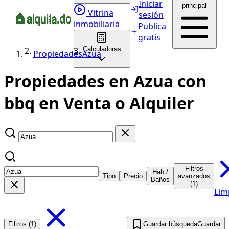
Iniciar
principal
Vitrina
sesión
inmobiliaria
Publica
gratis
Calculadoras
Propiedades
Azua
Propiedades en Azua con
bbq en Venta o Alquiler
Filtros
Hab /
Tipo
Precio
avanzados
Baños
(1)
Lim
Filtros (1)
Guardar búsqueda
Guardar