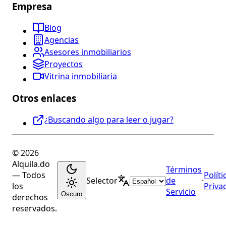
Empresa
Blog
Agencias
Asesores inmobiliarios
Proyectos
Vitrina inmobiliaria
Otros enlaces
¿Buscando algo para leer o jugar?
© 2026
Alquila.do
Términos
— Todos
Políti
Selector
de
·
los
Priva
Servicio
Oscuro
derechos
reservados.