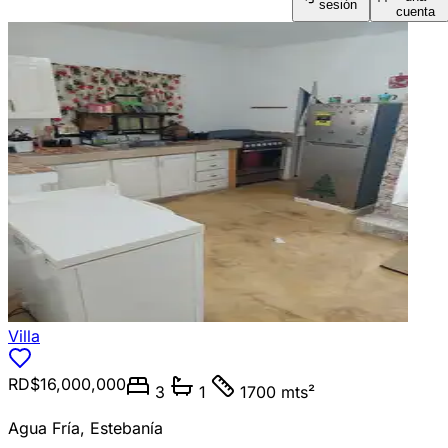
sesión
cuenta
Villa
RD$16,000,000
3
1
1700 mts²
Agua Fría
,
Estebanía