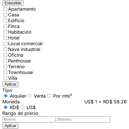
Entendido
Apartamento
Casa
Edificio
Finca
Habitación
Hotel
Local comercial
Nave industrial
Oficina
Penthouse
Terreno
Townhouse
Villa
Aplicar
Tipo
Alquiler
Venta
Por mts²
Moneda
US$ 1 = RD$ 58.26
RD$
US$
Rango de precio
Aplicar