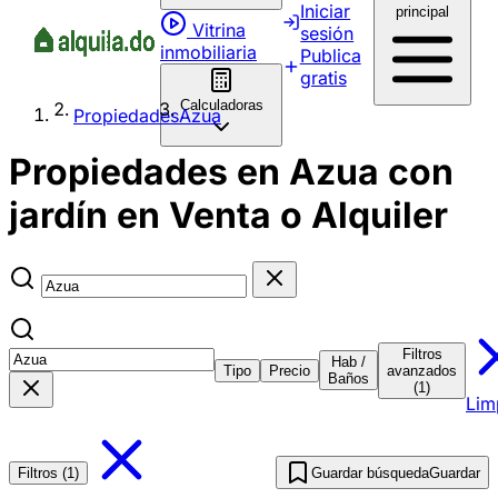
Iniciar
principal
Vitrina
sesión
inmobiliaria
Publica
gratis
Calculadoras
Propiedades
Azua
Propiedades en Azua con
jardín en Venta o Alquiler
Filtros
Hab /
Tipo
Precio
avanzados
Baños
(1)
Lim
Filtros (1)
Guardar búsqueda
Guardar