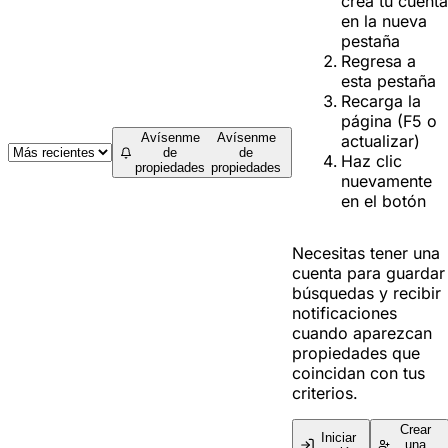
crea tu cuenta
en la nueva
pestaña
Regresa a
esta pestaña
Recarga la
página (F5 o
Avísenme
Avísenme
actualizar)
de
de
Haz clic
propiedades
propiedades
nuevamente
en el botón
Necesitas tener una
cuenta para guardar
búsquedas y recibir
notificaciones
cuando aparezcan
propiedades que
coincidan con tus
criterios.
Crear
Iniciar
una