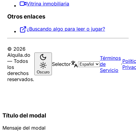
Vitrina inmobiliaria
Otros enlaces
¿Buscando algo para leer o jugar?
© 2026
Alquila.do
Términos
— Todos
Políti
Selector
de
·
los
Priva
Servicio
Oscuro
derechos
reservados.
Título del modal
Mensaje del modal