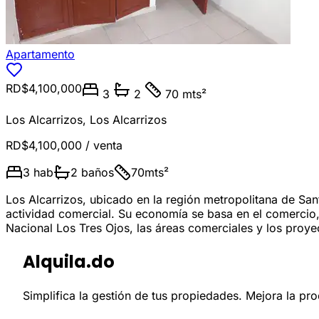
Apartamento
RD$4,100,000
3
2
70 mts²
Los Alcarrizos
,
Los Alcarrizos
RD$4,100,000
/ venta
3
hab
2
baños
70
mts²
Los Alcarrizos, ubicado en la región metropolitana de Sa
actividad comercial. Su economía se basa en el comercio,
Nacional Los Tres Ojos, las áreas comerciales y los proyec
Alquila.do
Simplifica la gestión de tus propiedades. Mejora la pr