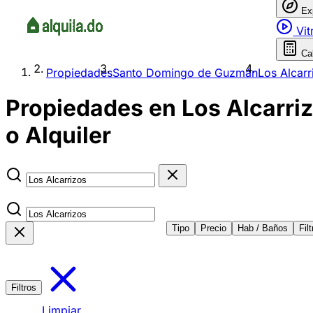
Ex
Vit
Ca
Propiedades
Santo Domingo de Guzmán
Los Alcarr
Propiedades en Los Alcarri
o Alquiler
Tipo
Precio
Hab / Baños
Fil
Filtros
Limpiar