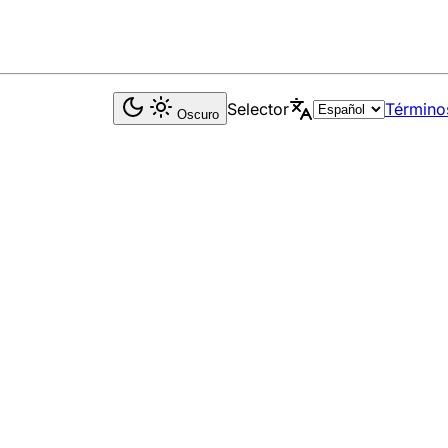
Selector
Término
Oscuro