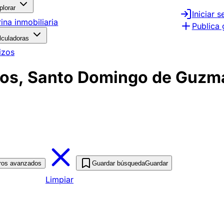
plorar
Iniciar s
rina inmobiliaria
Publica 
lculadoras
izos
zos, Santo Domingo de Guzm
tros avanzados
Guardar búsqueda
Guardar
Limpiar