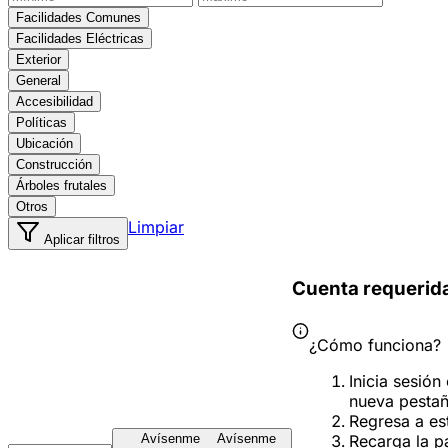
Facilidades Comunes
Facilidades Eléctricas
Exterior
General
Accesibilidad
Políticas
Ubicación
Construcción
Árboles frutales
Otros
Limpiar
Aplicar filtros
Cuenta requerid
¿Cómo funciona?
Inicia sesión
nueva pesta
Regresa a es
Recarga la p
Avísenme
Avísenme