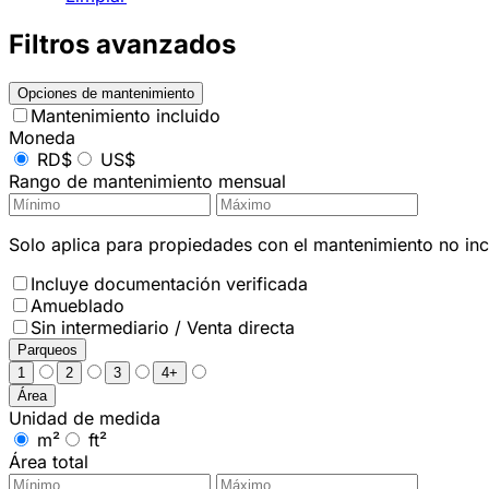
Filtros avanzados
Opciones de mantenimiento
Mantenimiento incluido
Moneda
RD$
US$
Rango de mantenimiento mensual
Solo aplica para propiedades con el mantenimiento no incl
Incluye documentación verificada
Amueblado
Sin intermediario / Venta directa
Parqueos
1
2
3
4+
Área
Unidad de medida
m²
ft²
Área total