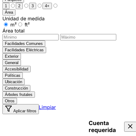
1
2
3
4+
Área
Unidad de medida
m²
ft²
Área total
Facilidades Comunes
Facilidades Eléctricas
Exterior
General
Accesibilidad
Políticas
Ubicación
Construcción
Árboles frutales
Otros
Limpiar
Aplicar filtros
Cuenta
requerida