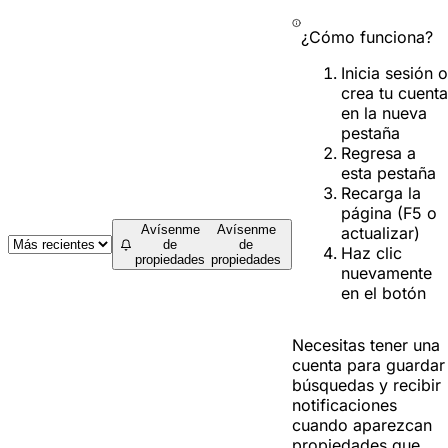
¿Cómo funciona?
Inicia sesión o
crea tu cuenta
en la nueva
pestaña
Regresa a
esta pestaña
Recarga la
página (F5 o
Avísenme
Avísenme
actualizar)
de
de
Haz clic
propiedades
propiedades
nuevamente
en el botón
Necesitas tener una
cuenta para guardar
búsquedas y recibir
notificaciones
cuando aparezcan
propiedades que