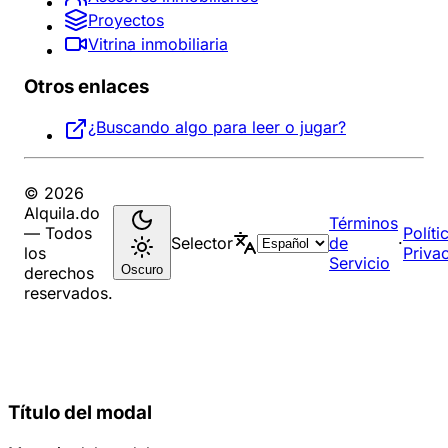
Proyectos
Vitrina inmobiliaria
Otros enlaces
¿Buscando algo para leer o jugar?
© 2026
Alquila.do
Términos
— Todos
Políti
Selector
de
·
los
Priva
Servicio
Oscuro
derechos
reservados.
Título del modal