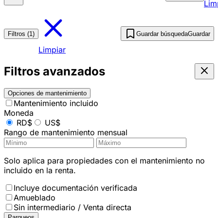
Lim
Filtros (1)
Guardar búsqueda
Guardar
Limpiar
Filtros avanzados
Opciones de mantenimiento
Mantenimiento incluido
Moneda
RD$
US$
Rango de mantenimiento mensual
Solo aplica para propiedades con el mantenimiento no
incluido en la renta.
Incluye documentación verificada
Amueblado
Sin intermediario / Venta directa
Parqueos