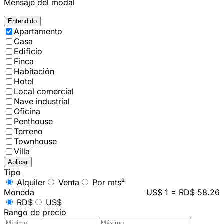
Mensaje del modal
Entendido
Apartamento
Casa
Edificio
Finca
Habitación
Hotel
Local comercial
Nave industrial
Oficina
Penthouse
Terreno
Townhouse
Villa
Aplicar
Tipo
Alquiler
Venta
Por mts²
Moneda
US$ 1 = RD$ 58.26
RD$
US$
Rango de precio