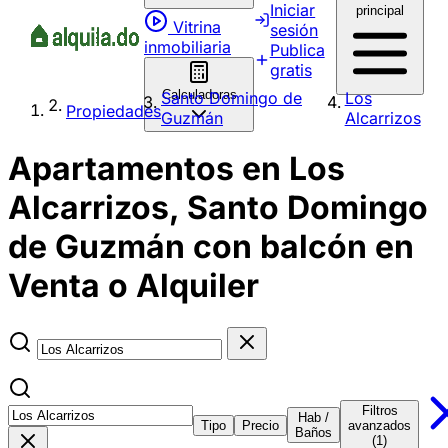
Iniciar
principal
Vitrina
sesión
inmobiliaria
Publica
gratis
Calculadoras
Santo Domingo de
Los
Propiedades
Guzmán
Alcarrizos
Apartamentos en Los
Alcarrizos, Santo Domingo
de Guzmán con balcón en
Venta o Alquiler
Filtros
Hab /
Tipo
Precio
avanzados
Baños
(1)