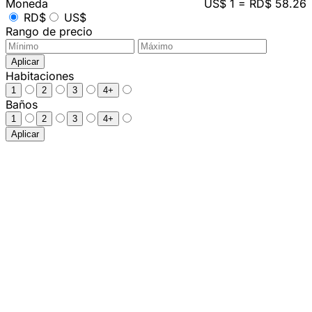
Moneda
US$ 1 = RD$ 58.26
RD$
US$
Rango de precio
Aplicar
Habitaciones
1
2
3
4+
Baños
1
2
3
4+
Aplicar