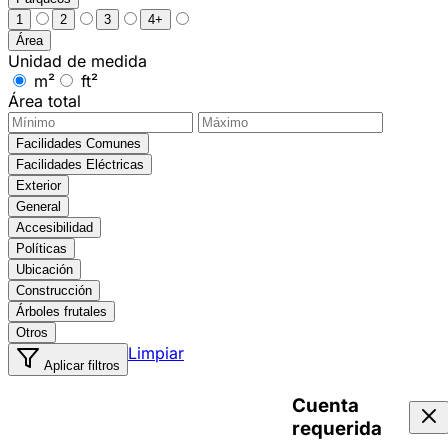
1
2
3
4+
Área
Unidad de medida
m²
ft²
Área total
Facilidades Comunes
Facilidades Eléctricas
Exterior
General
Accesibilidad
Políticas
Ubicación
Construcción
Árboles frutales
Otros
Limpiar
Aplicar filtros
Cuenta
requerida