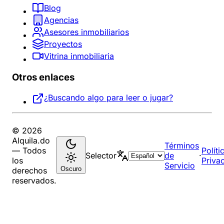
Blog
Agencias
Asesores inmobiliarios
Proyectos
Vitrina inmobiliaria
Otros enlaces
¿Buscando algo para leer o jugar?
© 2026
Alquila.do
Términos
— Todos
Políti
Selector
de
·
los
Priva
Servicio
Oscuro
derechos
reservados.