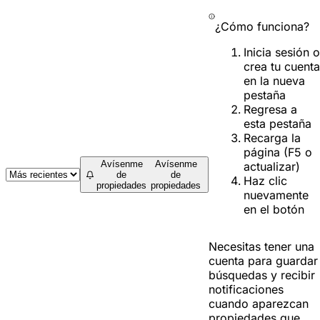
¿Cómo funciona?
Inicia sesión o
crea tu cuenta
en la nueva
pestaña
Regresa a
esta pestaña
Recarga la
página (F5 o
Avísenme
Avísenme
actualizar)
de
de
Haz clic
propiedades
propiedades
nuevamente
en el botón
Necesitas tener una
cuenta para guardar
búsquedas y recibir
notificaciones
cuando aparezcan
propiedades que