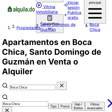
Iniciar
principal
Vitrina
sesión
inmobiliaria
Publica
gratis
Calculadoras
Santo Domingo de
Boca
Propiedades
Guzmán
Chica
Apartamentos en Boca
Chica, Santo Domingo de
Guzmán en Venta o
Alquiler
Hab /
Filtros
Tipo
Precio
Baños
avanzados