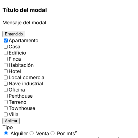
Título del modal
Mensaje del modal
Entendido
Apartamento
Casa
Edificio
Finca
Habitación
Hotel
Local comercial
Nave industrial
Oficina
Penthouse
Terreno
Townhouse
Villa
Aplicar
Tipo
Alquiler
Venta
Por mts²