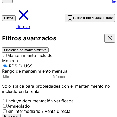
Lim
Filtros
Guardar búsqueda
Guardar
Limpiar
Filtros avanzados
Opciones de mantenimiento
Mantenimiento incluido
Moneda
RD$
US$
Rango de mantenimiento mensual
Solo aplica para propiedades con el mantenimiento no
incluido en la renta.
Incluye documentación verificada
Amueblado
Sin intermediario / Venta directa
Parqueos