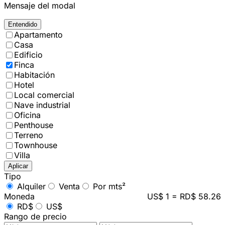
Mensaje del modal
Entendido
Apartamento
Casa
Edificio
Finca
Habitación
Hotel
Local comercial
Nave industrial
Oficina
Penthouse
Terreno
Townhouse
Villa
Aplicar
Tipo
Alquiler
Venta
Por mts²
Moneda
US$ 1 = RD$ 58.26
RD$
US$
Rango de precio