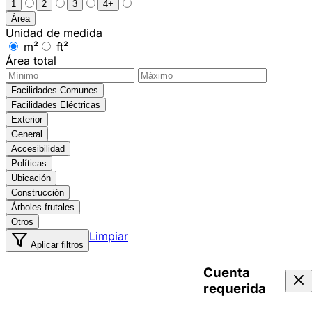
1
2
3
4+
Área
Unidad de medida
m²
ft²
Área total
Facilidades Comunes
Facilidades Eléctricas
Exterior
General
Accesibilidad
Políticas
Ubicación
Construcción
Árboles frutales
Otros
Limpiar
Aplicar filtros
Cuenta
requerida