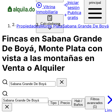
Iniciar
principal
Vitrina
sesión
inmobiliaria
Publica
gratis
Calculadoras
Propiedades
Monte Plata
Sabana Grande De Boyá
Fincas en Sabana Grande
De Boyá, Monte Plata con
vista a las montañas en
Venta o Alquiler
Filtros
Hab /
Tipo
Precio
avanzados
Baños
(1)
Lim