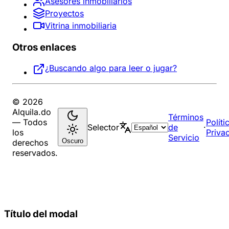
Asesores inmobiliarios
Proyectos
Vitrina inmobiliaria
Otros enlaces
¿Buscando algo para leer o jugar?
© 2026
Alquila.do
Términos
— Todos
Políti
Selector
de
·
los
Priva
Servicio
Oscuro
derechos
reservados.
Título del modal