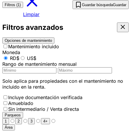
Filtros (1)
Guardar búsqueda
Guardar
Limpiar
Filtros avanzados
Opciones de mantenimiento
Mantenimiento incluido
Moneda
RD$
US$
Rango de mantenimiento mensual
Solo aplica para propiedades con el mantenimiento no
incluido en la renta.
Incluye documentación verificada
Amueblado
Sin intermediario / Venta directa
Parqueos
1
2
3
4+
Área