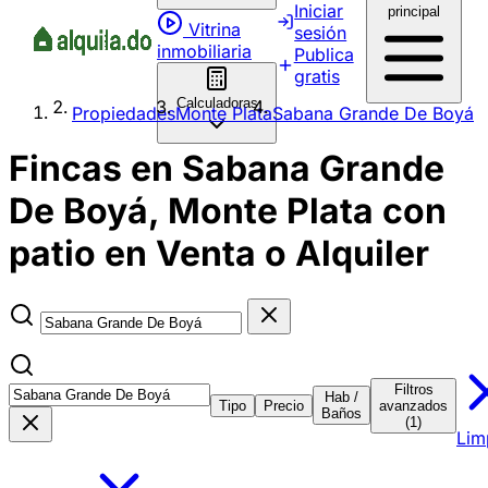
Iniciar
principal
Vitrina
sesión
inmobiliaria
Publica
gratis
Calculadoras
Propiedades
Monte Plata
Sabana Grande De Boyá
Fincas en Sabana Grande
De Boyá, Monte Plata con
patio en Venta o Alquiler
Filtros
Hab /
Tipo
Precio
avanzados
Baños
(1)
Lim