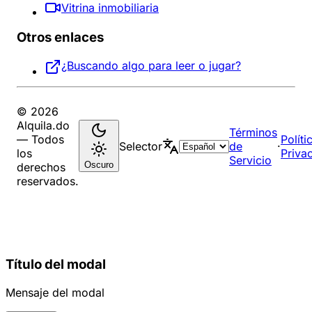
Vitrina inmobiliaria
Otros enlaces
¿Buscando algo para leer o jugar?
© 2026
Alquila.do
Términos
— Todos
Políti
Selector
de
·
los
Priva
Servicio
Oscuro
derechos
reservados.
Título del modal
Mensaje del modal