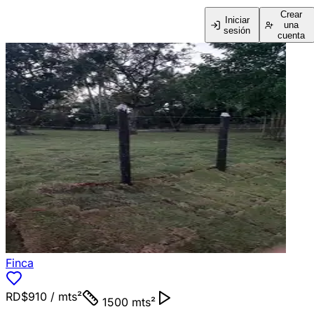
Crear
Iniciar
una
sesión
cuenta
Finca
RD$910
/ mts²
1500 mts²