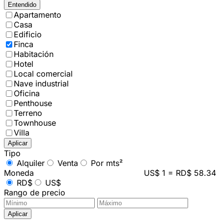
Entendido
Apartamento
Casa
Edificio
Finca
Habitación
Hotel
Local comercial
Nave industrial
Oficina
Penthouse
Terreno
Townhouse
Villa
Aplicar
Tipo
Alquiler
Venta
Por mts²
Moneda
US$ 1 = RD$ 58.34
RD$
US$
Rango de precio
Aplicar