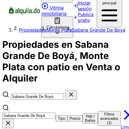
Iniciar
principal
Vitrina
sesión
inmobiliaria
Publica
gratis
Calculadoras
Propiedades
Monte Plata
Sabana Grande De Boyá
Propiedades en Sabana
Grande De Boyá, Monte
Plata con patio en Venta o
Alquiler
Filtros
Hab /
Tipo
Precio
avanzados
Baños
(1)
Lim