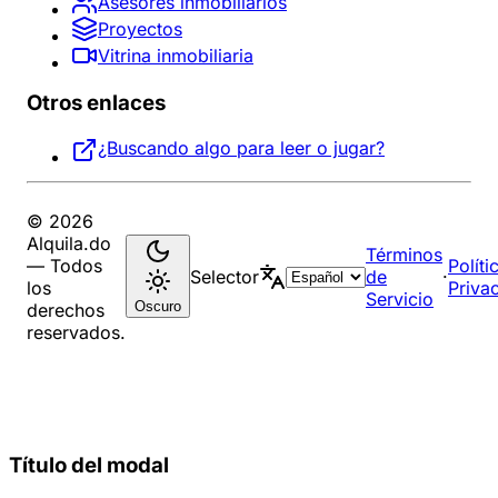
Asesores inmobiliarios
Proyectos
Vitrina inmobiliaria
Otros enlaces
¿Buscando algo para leer o jugar?
© 2026
Alquila.do
Términos
— Todos
Políti
Selector
de
·
los
Priva
Servicio
Oscuro
derechos
reservados.
Título del modal