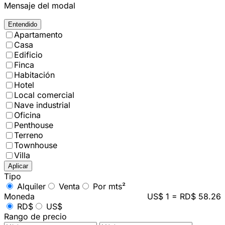
Mensaje del modal
Entendido
Apartamento
Casa
Edificio
Finca
Habitación
Hotel
Local comercial
Nave industrial
Oficina
Penthouse
Terreno
Townhouse
Villa
Aplicar
Tipo
Alquiler
Venta
Por mts²
Moneda
US$ 1 = RD$ 58.26
RD$
US$
Rango de precio