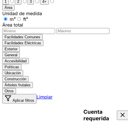
1
2
3
4+
Área
Unidad de medida
m²
ft²
Área total
Facilidades Comunes
Facilidades Eléctricas
Exterior
General
Accesibilidad
Políticas
Ubicación
Construcción
Árboles frutales
Otros
Limpiar
Aplicar filtros
Cuenta
requerida