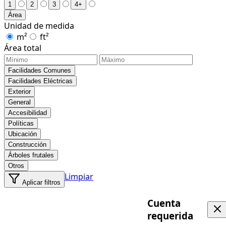
1
2
3
4+
Área
Unidad de medida
m²
ft²
Área total
Facilidades Comunes
Facilidades Eléctricas
Exterior
General
Accesibilidad
Políticas
Ubicación
Construcción
Árboles frutales
Otros
Limpiar
Aplicar filtros
Cuenta
requerida