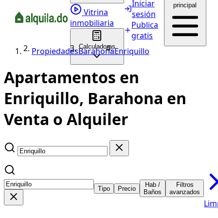
Iniciar
principal
Vitrina
sesión
inmobiliaria
Publica
gratis
Calculadoras
Propiedades
Barahona
Enriquillo
Apartamentos en
Enriquillo, Barahona en
Venta o Alquiler
Hab /
Filtros
Tipo
Precio
Baños
avanzados
Lim