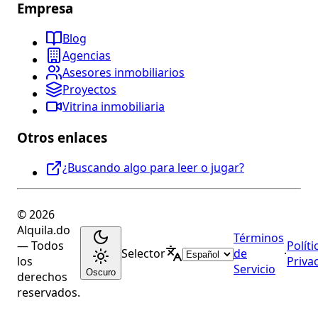
Empresa
Blog
Agencias
Asesores inmobiliarios
Proyectos
Vitrina inmobiliaria
Otros enlaces
¿Buscando algo para leer o jugar?
© 2026
Alquila.do
Términos
— Todos
Políti
Selector
de
·
los
Priva
Servicio
Oscuro
derechos
reservados.