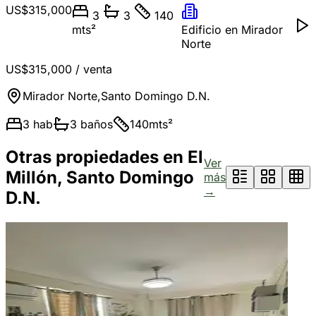
US$315,000
3
3
140
mts²
Edificio en Mirador
Norte
US$315,000
/ venta
Mirador Norte
,
Santo Domingo D.N.
3
hab
3
baños
140
mts²
Otras propiedades en El
Ver
Millón, Santo Domingo
más
→
D.N.