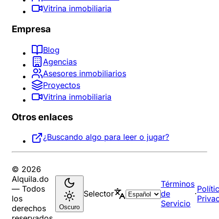
Vitrina inmobiliaria
Empresa
Blog
Agencias
Asesores inmobiliarios
Proyectos
Vitrina inmobiliaria
Otros enlaces
¿Buscando algo para leer o jugar?
© 2026
Alquila.do
Términos
— Todos
Políti
Selector
de
·
los
Priva
Servicio
Oscuro
derechos
reservados.