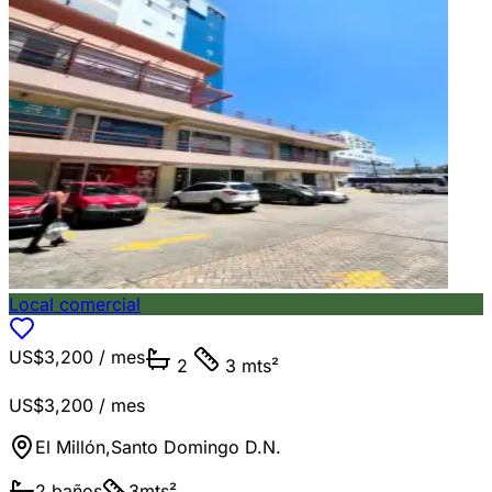
Local comercial
US$3,200
/ mes
2
3 mts²
US$3,200
/ mes
El Millón
,
Santo Domingo D.N.
2
baños
3
mts²