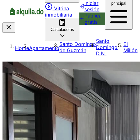
Iniciar
principal
Vitrina
sesión
inmobiliaria
Publica
gratis
Calculadoras
Santo
Santo Domingo
El
Domingo
Home
Apartamento
de Guzmán
Millón
D.N.