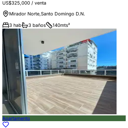
US$325,000
/ venta
Mirador Norte
,
Santo Domingo D.N.
3
hab
3
baños
140
mts²
Apartamento