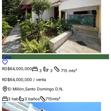
Casa
RD$64,000,000
3
3
715 mts²
RD$64,000,000
/ venta
El Millón
,
Santo Domingo D.N.
3
hab
3
baños
715
mts²