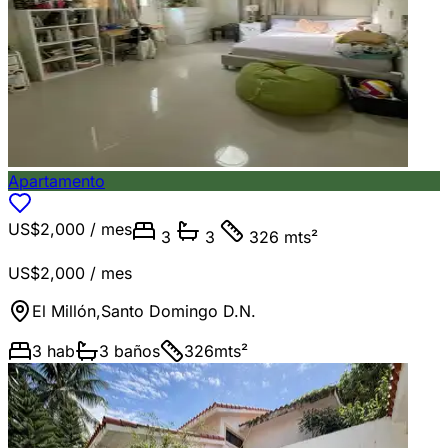
Apartamento
US$2,000
/ mes
3
3
326 mts²
US$2,000
/ mes
El Millón
,
Santo Domingo D.N.
3
hab
3
baños
326
mts²