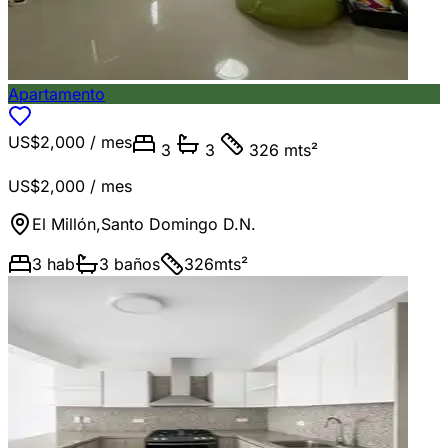
Apartamento
US$2,000
/ mes
3
3
326 mts²
US$2,000
/ mes
El Millón
,
Santo Domingo D.N.
3
hab
3
baños
326
mts²