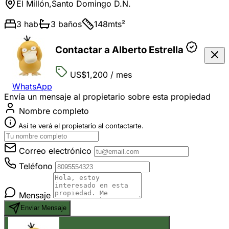
El Millón
,
Santo Domingo D.N.
3
hab
3
baños
148
mts²
Contactar a Alberto Estrella
US$1,200
/ mes
WhatsApp
Envía un mensaje al propietario sobre esta propiedad
Nombre completo
Así te verá el propietario al contactarte.
Correo electrónico
Teléfono
Mensaje
Enviar Mensaje