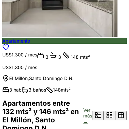
Apartamento
US$1,300
/ mes
3
3
148 mts²
US$1,300
/ mes
El Millón
,
Santo Domingo D.N.
3
hab
3
baños
148
mts²
Apartamentos entre
Ver
132 mts² y 146 mts² en
más
El Millón, Santo
→
Domingo D.N.