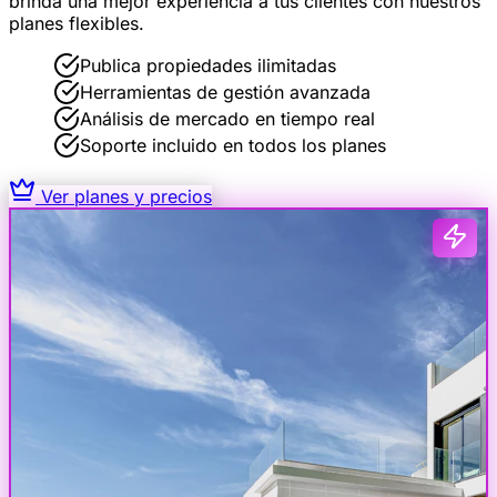
brinda una mejor experiencia a tus clientes con nuestros
planes flexibles.
Publica propiedades ilimitadas
Herramientas de gestión avanzada
Análisis de mercado en tiempo real
Soporte incluido en todos los planes
Ver planes y precios
Activa
ALQUILER MENSUAL
2
RD$ 25,000
Apartamento · Piantini, Santo Domingo
1
2 hab.
1 baño
75 m²
48
6
+18%
5
visitas
consultas
esta semana
VISTAS ESTA SEMANA
48
↑ 18%