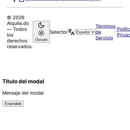
© 2026
Alquila.do
Términos
— Todos
Políti
Selector
de
·
los
Priva
Servicio
Oscuro
derechos
reservados.
Título del modal
Mensaje del modal
Entendido