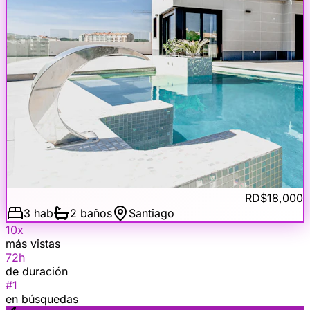
vs semana anterior
Consultas sin responder
8 mensajes nuevos
Asistente IA
RD$18,000
3 hab
2 baños
Santiago
10x
más vistas
72h
de duración
#1
en búsquedas