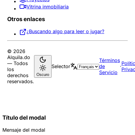
Vitrina inmobiliaria
Otros enlaces
¿Buscando algo para leer o jugar?
© 2026
Alquila.do
Términos
— Todos
Políti
Selector
de
·
los
Priva
Servicio
Oscuro
derechos
reservados.
Título del modal
Mensaje del modal