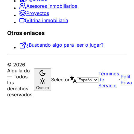
Asesores inmobiliarios
Proyectos
Vitrina inmobiliaria
Otros enlaces
¿Buscando algo para leer o jugar?
© 2026
Alquila.do
Términos
— Todos
Políti
Selector
de
·
los
Priva
Servicio
Oscuro
derechos
reservados.