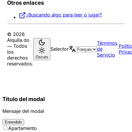
Otros enlaces
¿Buscando algo para leer o jugar?
© 2026
Alquila.do
Términos
— Todos
Políti
Selector
de
·
los
Priva
Servicio
Oscuro
derechos
reservados.
Título del modal
Mensaje del modal
Entendido
Apartamento