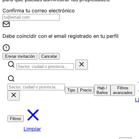
Confirma tu correo electrónico
Debe coincidir con el email registrado en tu perfil
Enviar invitación
Cancelar
Hab /
Filtros
Tipo
Precio
Baños
avanzados
L
Filtros
Limpiar