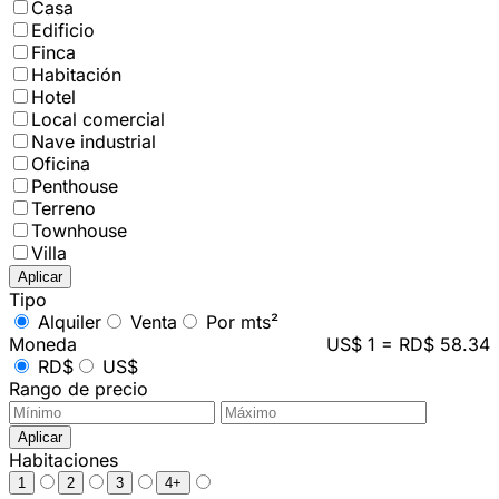
Casa
Edificio
Finca
Habitación
Hotel
Local comercial
Nave industrial
Oficina
Penthouse
Terreno
Townhouse
Villa
Aplicar
Tipo
Alquiler
Venta
Por mts²
Moneda
US$ 1 = RD$ 58.34
RD$
US$
Rango de precio
Aplicar
Habitaciones
1
2
3
4+