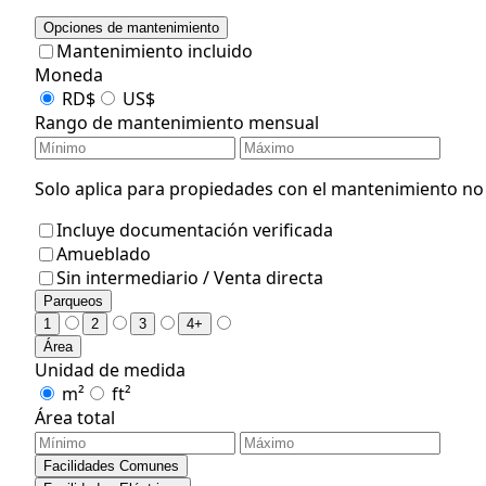
Opciones de mantenimiento
Mantenimiento incluido
Moneda
RD$
US$
Rango de mantenimiento mensual
Solo aplica para propiedades con el mantenimiento no i
Incluye documentación verificada
Amueblado
Sin intermediario / Venta directa
Parqueos
1
2
3
4+
Área
Unidad de medida
m²
ft²
Área total
Facilidades Comunes