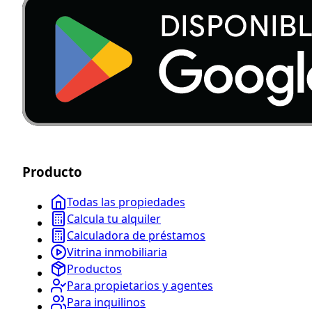
Producto
Todas las propiedades
Calcula tu alquiler
Calculadora de préstamos
Vitrina inmobiliaria
Productos
Para propietarios y agentes
Para inquilinos