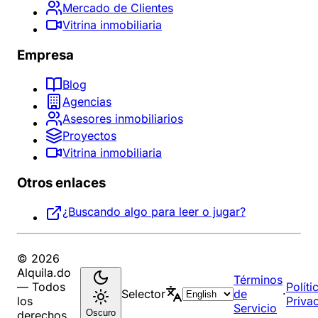
Mercado de Clientes
Vitrina inmobiliaria
Empresa
Blog
Agencias
Asesores inmobiliarios
Proyectos
Vitrina inmobiliaria
Otros enlaces
¿Buscando algo para leer o jugar?
© 2026
Alquila.do
Términos
— Todos
Políti
Selector
de
·
los
Priva
Servicio
Oscuro
derechos