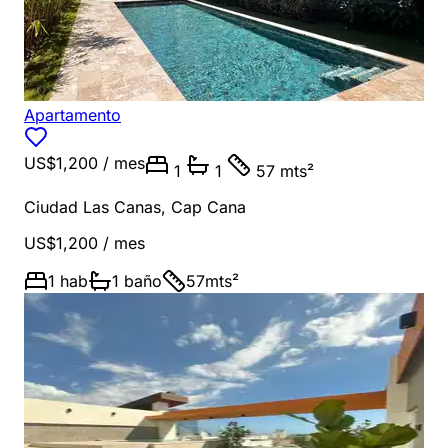
Apartamento
US$1,200
/ mes
1
1
57 mts²
Ciudad Las Canas
,
Cap Cana
US$1,200
/ mes
1
hab
1
baño
57
mts²