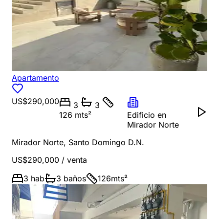
Apartamento
US$290,000
3
3
126 mts²
Edificio en
Mirador Norte
Mirador Norte
,
Santo Domingo D.N.
US$290,000
/ venta
3
hab
3
baños
126
mts²