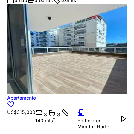
3
hab
3
baños
126
mts²
Apartamento
US$315,000
3
3
140 mts²
Edificio en
Mirador Norte