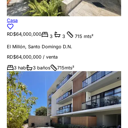
Casa
RD$64,000,000
3
3
715 mts²
El Millón
,
Santo Domingo D.N.
RD$64,000,000
/ venta
3
hab
3
baños
715
mts²