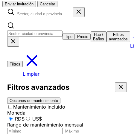
Enviar invitación
Cancelar
Hab /
Filtros
Tipo
Precio
Baños
avanzados
L
Filtros
Limpiar
Filtros avanzados
Opciones de mantenimiento
Mantenimiento incluido
Moneda
RD$
US$
Rango de mantenimiento mensual