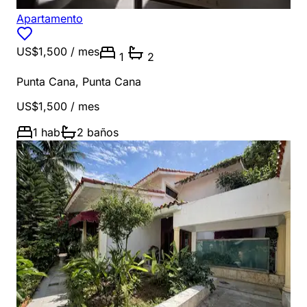
Apartamento
US$1,500
/ mes
1
2
Punta Cana
,
Punta Cana
US$1,500
/ mes
1
hab
2
baños