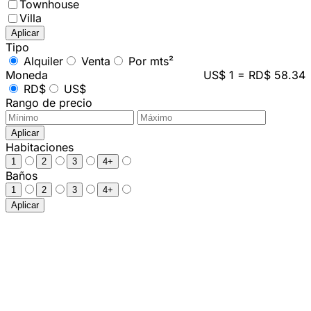
Townhouse
Villa
Aplicar
Tipo
Alquiler
Venta
Por mts²
Moneda
US$ 1 = RD$ 58.34
RD$
US$
Rango de precio
Aplicar
Habitaciones
1
2
3
4+
Baños
1
2
3
4+
Aplicar