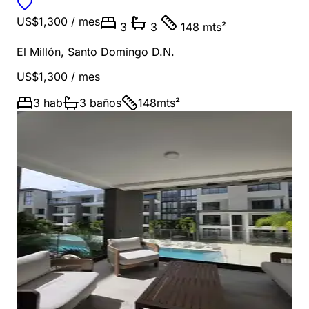
US$1,300
/ mes
3
3
148 mts²
El Millón
,
Santo Domingo D.N.
US$1,300
/ mes
3
hab
3
baños
148
mts²