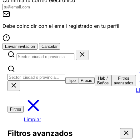
Confirma tu correo electrónico
Debe coincidir con el email registrado en tu perfil
Enviar invitación
Cancelar
Hab /
Filtros
Tipo
Precio
Baños
avanzados
L
Filtros
Limpiar
Filtros avanzados