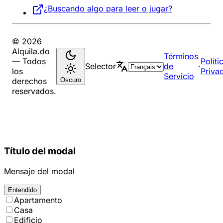
¿Buscando algo para leer o jugar?
© 2026
Alquila.do
Términos
— Todos
Políti
Selector
de
·
los
Priva
Servicio
Oscuro
derechos
reservados.
Título del modal
Mensaje del modal
Entendido
Apartamento
Casa
Edificio