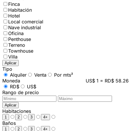
Finca
Habitación
Hotel
Local comercial
Nave industrial
Oficina
Penthouse
Terreno
Townhouse
Villa
Aplicar
Tipo
Alquiler
Venta
Por mts²
Moneda
US$ 1 = RD$ 58.26
RD$
US$
Rango de precio
Aplicar
Habitaciones
1
2
3
4+
Baños
1
2
3
4+