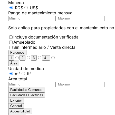
Moneda
RD$
US$
Rango de mantenimiento mensual
Solo aplica para propiedades con el mantenimiento no i
Incluye documentación verificada
Amueblado
Sin intermediario / Venta directa
Parqueos
1
2
3
4+
Área
Unidad de medida
m²
ft²
Área total
Facilidades Comunes
Facilidades Eléctricas
Exterior
General
Accesibilidad