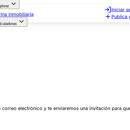
plorar
Iniciar s
rina inmobiliaria
Publica 
lculadoras
 de correo electrónico y te enviaremos una invitación para q