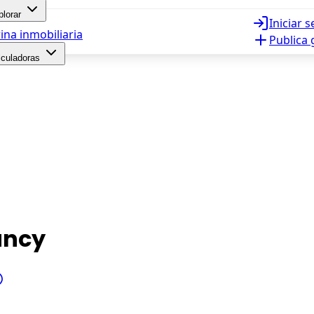
plorar
Iniciar 
ina inmobiliaria
Publica 
lculadoras
ancy