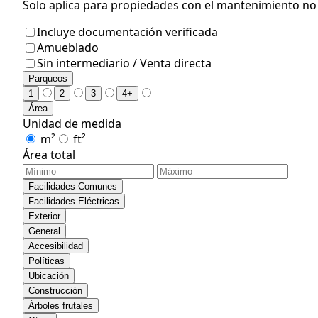
Solo aplica para propiedades con el mantenimiento no i
Incluye documentación verificada
Amueblado
Sin intermediario / Venta directa
Parqueos
1
2
3
4+
Área
Unidad de medida
m²
ft²
Área total
Facilidades Comunes
Facilidades Eléctricas
Exterior
General
Accesibilidad
Políticas
Ubicación
Construcción
Árboles frutales