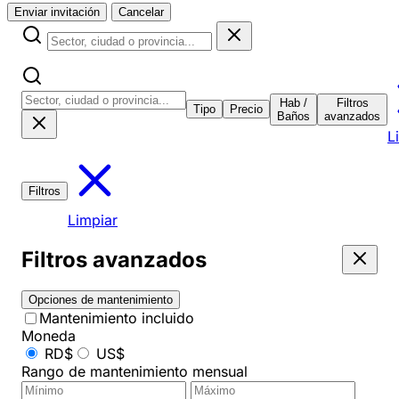
Enviar invitación
Cancelar
Hab /
Filtros
Tipo
Precio
Baños
avanzados
L
Filtros
Limpiar
Filtros avanzados
Opciones de mantenimiento
Mantenimiento incluido
Moneda
RD$
US$
Rango de mantenimiento mensual