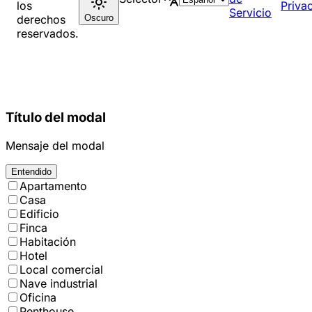
los
Priva
Servicio
Oscuro
derechos
reservados.
Título del modal
Mensaje del modal
Entendido
Apartamento
Casa
Edificio
Finca
Habitación
Hotel
Local comercial
Nave industrial
Oficina
Penthouse