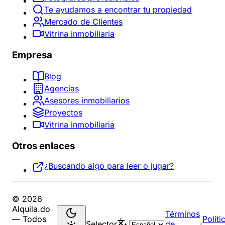
Te ayudamos a encontrar tu propiedad
Mercado de Clientes
Vitrina inmobiliaria
Empresa
Blog
Agencias
Asesores inmobiliarios
Proyectos
Vitrina inmobiliaria
Otros enlaces
¿Buscando algo para leer o jugar?
© 2026
Alquila.do
Términos
— Todos
Políti
Selector
de
·