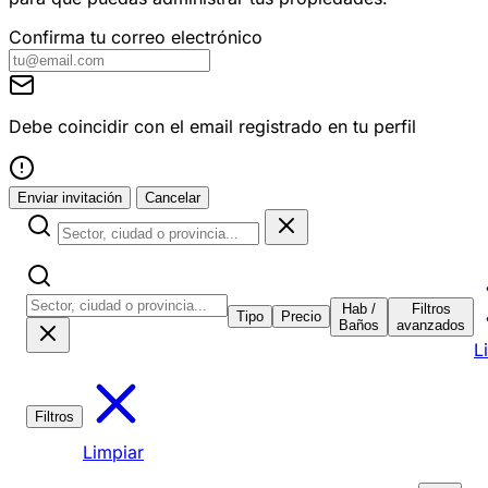
Confirma tu correo electrónico
Debe coincidir con el email registrado en tu perfil
Enviar invitación
Cancelar
Hab /
Filtros
Tipo
Precio
Baños
avanzados
L
Filtros
Limpiar