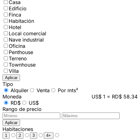
Casa
Edificio
Finca
Habitación
Hotel
Local comercial
Nave industrial
Oficina
Penthouse
Terreno
Townhouse
Villa
Aplicar
Tipo
Alquiler
Venta
Por mts²
Moneda
US$ 1 = RD$ 58.34
RD$
US$
Rango de precio
Aplicar
Habitaciones
1
2
3
4+