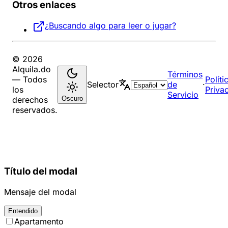
Otros enlaces
¿Buscando algo para leer o jugar?
© 2026
Alquila.do
Términos
— Todos
Políti
Selector
de
·
los
Priva
Servicio
Oscuro
derechos
reservados.
Título del modal
Mensaje del modal
Entendido
Apartamento