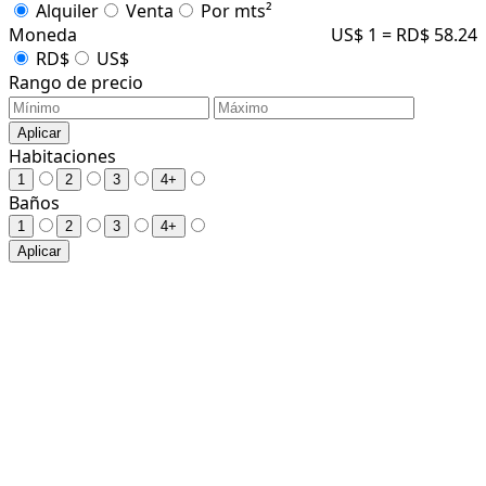
Alquiler
Venta
Por mts²
Moneda
US$ 1 = RD$ 58.24
RD$
US$
Rango de precio
Aplicar
Habitaciones
1
2
3
4+
Baños
1
2
3
4+
Aplicar