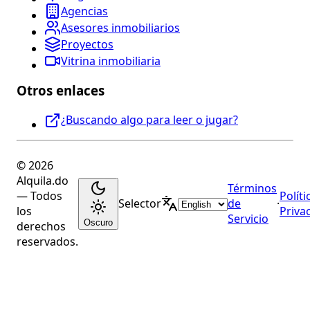
Agencias
Asesores inmobiliarios
Proyectos
Vitrina inmobiliaria
Otros enlaces
¿Buscando algo para leer o jugar?
© 2026
Alquila.do
Términos
— Todos
Políti
Selector
de
·
los
Priva
Servicio
Oscuro
derechos
reservados.