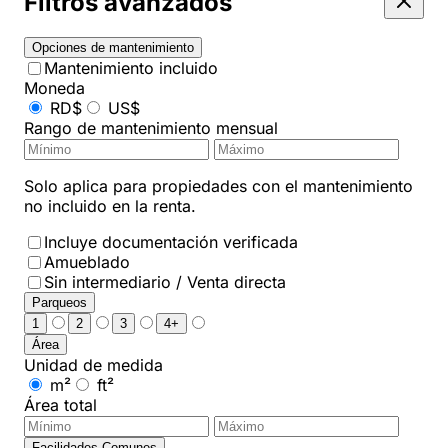
Filtros avanzados
Opciones de mantenimiento
Mantenimiento incluido
Moneda
RD$
US$
Rango de mantenimiento mensual
Solo aplica para propiedades con el mantenimiento
no incluido en la renta.
Incluye documentación verificada
Amueblado
Sin intermediario / Venta directa
Parqueos
1
2
3
4+
Área
Unidad de medida
m²
ft²
Área total
Facilidades Comunes