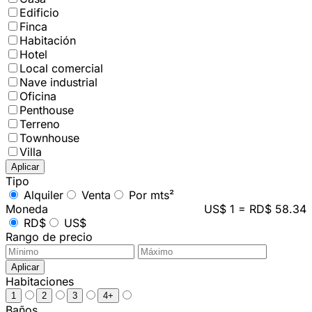
Edificio
Finca
Habitación
Hotel
Local comercial
Nave industrial
Oficina
Penthouse
Terreno
Townhouse
Villa
Aplicar
Tipo
Alquiler
Venta
Por mts²
Moneda
US$ 1 = RD$ 58.34
RD$
US$
Rango de precio
Aplicar
Habitaciones
1
2
3
4+
Baños