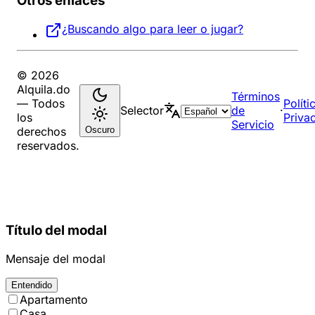
Otros enlaces
¿Buscando algo para leer o jugar?
© 2026
Alquila.do
Términos
— Todos
Políti
Selector
de
·
los
Priva
Servicio
Oscuro
derechos
reservados.
Título del modal
Mensaje del modal
Entendido
Apartamento
Casa