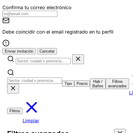
Confirma tu correo electrónico
Debe coincidir con el email registrado en tu perfil
Enviar invitación
Cancelar
Hab /
Filtros
Tipo
Precio
Baños
avanzados
L
Filtros
Limpiar