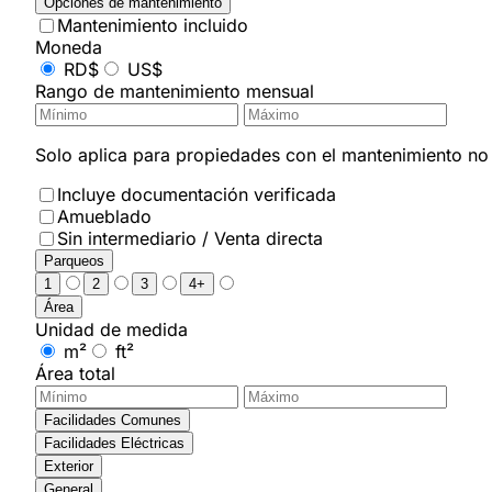
Opciones de mantenimiento
Mantenimiento incluido
Moneda
RD$
US$
Rango de mantenimiento mensual
Solo aplica para propiedades con el mantenimiento no i
Incluye documentación verificada
Amueblado
Sin intermediario / Venta directa
Parqueos
1
2
3
4+
Área
Unidad de medida
m²
ft²
Área total
Facilidades Comunes
Facilidades Eléctricas
Exterior
General