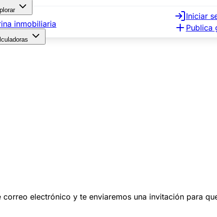
plorar
Iniciar s
rina inmobiliaria
Publica 
lculadoras
 de correo electrónico y te enviaremos una invitación para q