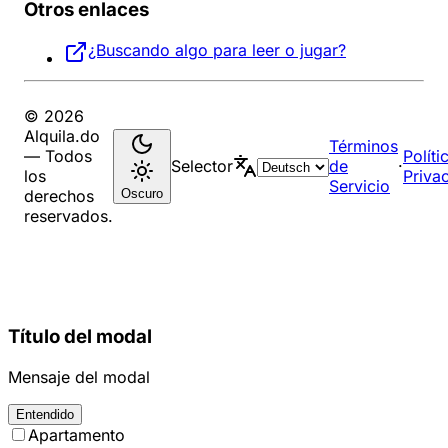
Otros enlaces
¿Buscando algo para leer o jugar?
© 2026
Alquila.do
Términos
— Todos
Políti
Selector
de
·
los
Priva
Servicio
Oscuro
derechos
reservados.
Título del modal
Mensaje del modal
Entendido
Apartamento