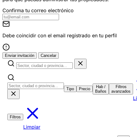
Confirma tu correo electrónico
Debe coincidir con el email registrado en tu perfil
Enviar invitación
Cancelar
Hab /
Filtros
Tipo
Precio
Baños
avanzados
L
Filtros
Limpiar