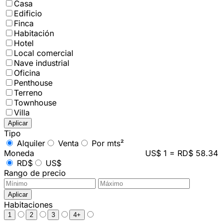
Casa
Edificio
Finca
Habitación
Hotel
Local comercial
Nave industrial
Oficina
Penthouse
Terreno
Townhouse
Villa
Aplicar
Tipo
Alquiler
Venta
Por mts²
Moneda
US$ 1 = RD$ 58.34
RD$
US$
Rango de precio
Aplicar
Habitaciones
1
2
3
4+