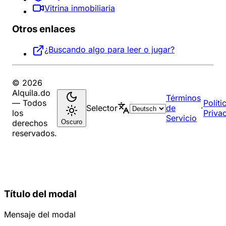
Vitrina inmobiliaria
Otros enlaces
¿Buscando algo para leer o jugar?
© 2026
Alquila.do
Términos
— Todos
Políti
Selector
de
·
los
Priva
Servicio
Oscuro
derechos
reservados.
Título del modal
Mensaje del modal