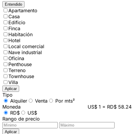
Entendido
Apartamento
Casa
Edificio
Finca
Habitación
Hotel
Local comercial
Nave industrial
Oficina
Penthouse
Terreno
Townhouse
Villa
Aplicar
Tipo
Alquiler
Venta
Por mts²
Moneda
US$ 1 = RD$ 58.24
RD$
US$
Rango de precio
Aplicar