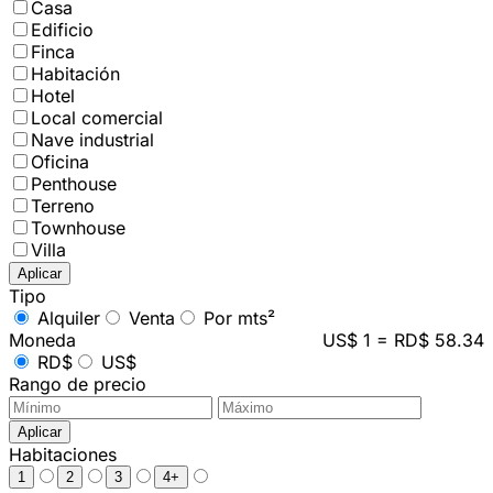
Casa
Edificio
Finca
Habitación
Hotel
Local comercial
Nave industrial
Oficina
Penthouse
Terreno
Townhouse
Villa
Aplicar
Tipo
Alquiler
Venta
Por mts²
Moneda
US$ 1 = RD$ 58.34
RD$
US$
Rango de precio
Aplicar
Habitaciones
1
2
3
4+