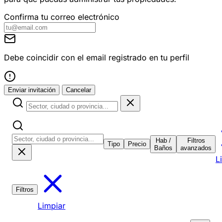
Confirma tu correo electrónico
Debe coincidir con el email registrado en tu perfil
Enviar invitación
Cancelar
Hab /
Filtros
Tipo
Precio
Baños
avanzados
L
Filtros
Limpiar