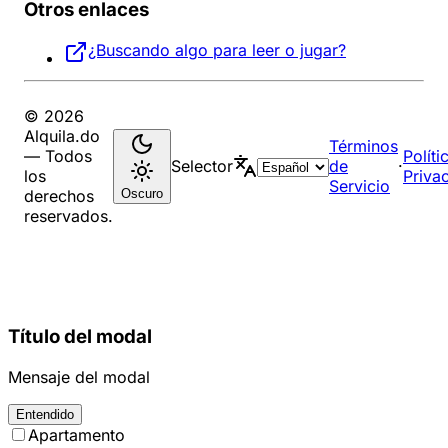
Otros enlaces
¿Buscando algo para leer o jugar?
© 2026
Alquila.do
Términos
— Todos
Políti
Selector
de
·
los
Priva
Servicio
Oscuro
derechos
reservados.
Título del modal
Mensaje del modal
Entendido
Apartamento