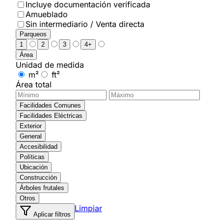
Incluye documentación verificada
Amueblado
Sin intermediario / Venta directa
Parqueos
1
2
3
4+
Área
Unidad de medida
m²
ft²
Área total
Facilidades Comunes
Facilidades Eléctricas
Exterior
General
Accesibilidad
Políticas
Ubicación
Construcción
Árboles frutales
Otros
Limpiar
Aplicar filtros