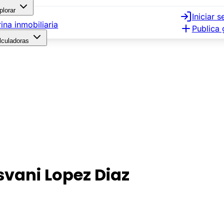
plorar
Iniciar s
rina inmobiliaria
Publica 
lculadoras
svani Lopez Diaz