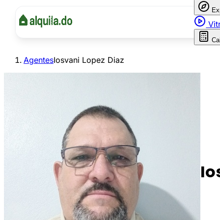
Ex
Vit
Ca
Agentes
Iosvani Lopez Diaz
Io