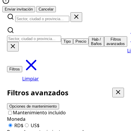
Enviar invitación
Cancelar
Hab /
Filtros
Tipo
Precio
Baños
avanzados
L
Filtros
Limpiar
Filtros avanzados
Opciones de mantenimiento
Mantenimiento incluido
Moneda
RD$
US$