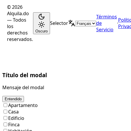
© 2026
Alquila.do
Términos
— Todos
Políti
Selector
de
·
los
Priva
Servicio
Oscuro
derechos
reservados.
Título del modal
Mensaje del modal
Entendido
Apartamento
Casa
Edificio
Finca
Habitación