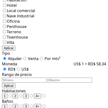
Hotel
Local comercial
Nave industrial
Oficina
Penthouse
Terreno
Townhouse
Villa
Aplicar
Tipo
Alquiler
Venta
Por mts²
Moneda
US$ 1 = RD$ 58.34
RD$
US$
Rango de precio
Aplicar
Habitaciones
1
2
3
4+
Baños
1
2
3
4+