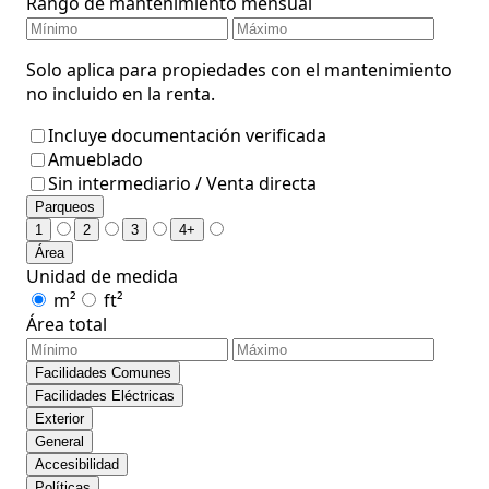
Rango de mantenimiento mensual
Solo aplica para propiedades con el mantenimiento
no incluido en la renta.
Incluye documentación verificada
Amueblado
Sin intermediario / Venta directa
Parqueos
1
2
3
4+
Área
Unidad de medida
m²
ft²
Área total
Facilidades Comunes
Facilidades Eléctricas
Exterior
General
Accesibilidad
Políticas