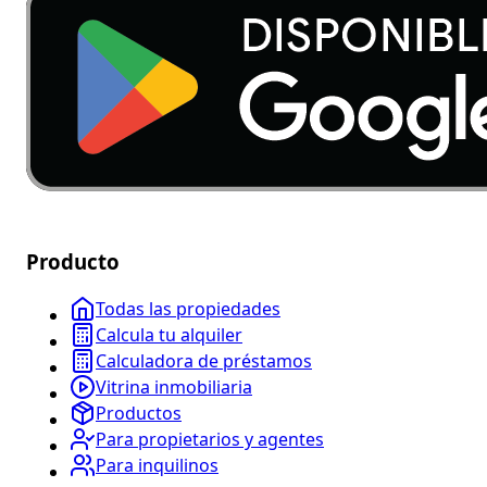
Producto
Todas las propiedades
Calcula tu alquiler
Calculadora de préstamos
Vitrina inmobiliaria
Productos
Para propietarios y agentes
Para inquilinos