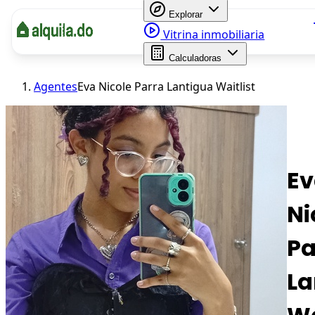
Explorar
Vitrina inmobiliaria
Calculadoras
Agentes
Eva Nicole Parra Lantigua Waitlist
Ev
Ni
Pa
La