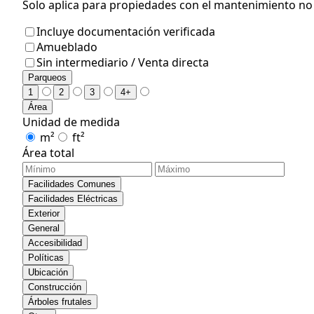
Solo aplica para propiedades con el mantenimiento no i
Incluye documentación verificada
Amueblado
Sin intermediario / Venta directa
Parqueos
1
2
3
4+
Área
Unidad de medida
m²
ft²
Área total
Facilidades Comunes
Facilidades Eléctricas
Exterior
General
Accesibilidad
Políticas
Ubicación
Construcción
Árboles frutales