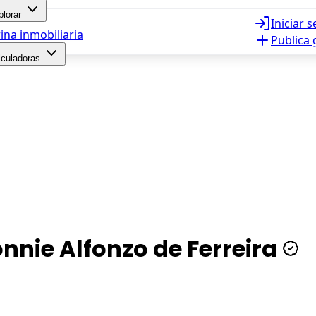
plorar
Iniciar 
ina inmobiliaria
Publica 
lculadoras
nnie Alfonzo de Ferreira