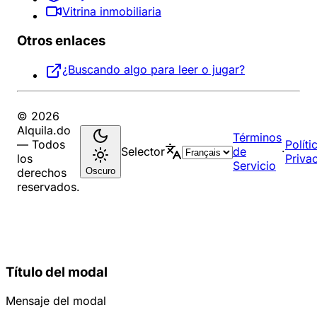
Vitrina inmobiliaria
Otros enlaces
¿Buscando algo para leer o jugar?
© 2026
Alquila.do
Términos
— Todos
Políti
Selector
de
·
los
Priva
Servicio
Oscuro
derechos
reservados.
Título del modal
Mensaje del modal