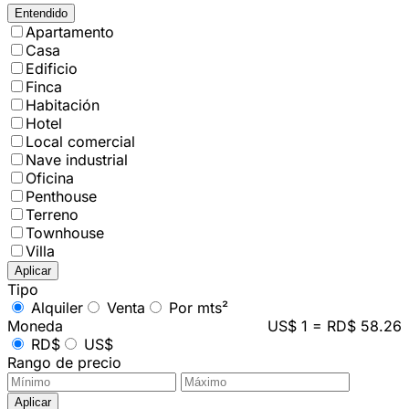
Entendido
Apartamento
Casa
Edificio
Finca
Habitación
Hotel
Local comercial
Nave industrial
Oficina
Penthouse
Terreno
Townhouse
Villa
Aplicar
Tipo
Alquiler
Venta
Por mts²
Moneda
US$ 1 = RD$ 58.26
RD$
US$
Rango de precio
Aplicar