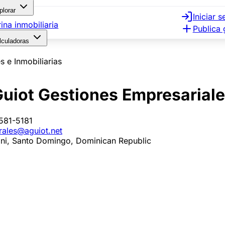
plorar
Iniciar s
rina inmobiliaria
Publica 
lculadoras
 e Inmobiliarias
uiot Gestiones Empresariales
581-5181
rales@aguiot.net
ini, Santo Domingo, Dominican Republic