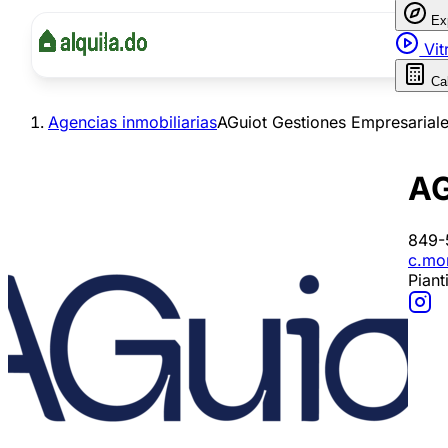
Ex
Vit
Ca
Agencias inmobiliarias
AGuiot Gestiones Empresariales
AG
849-
c.mo
Piant