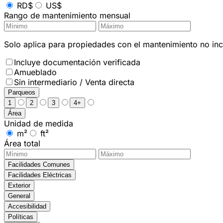
RD$
US$
Rango de mantenimiento mensual
Solo aplica para propiedades con el mantenimiento no incl
Incluye documentación verificada
Amueblado
Sin intermediario / Venta directa
Parqueos
1
2
3
4+
Área
Unidad de medida
m²
ft²
Área total
Facilidades Comunes
Facilidades Eléctricas
Exterior
General
Accesibilidad
Políticas