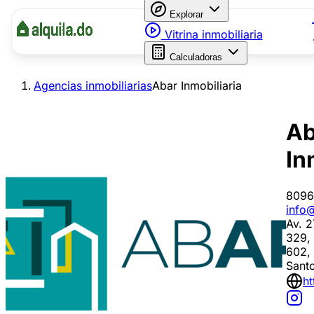
Explorar
Vitrina inmobiliaria
Calculadoras
Agencias inmobiliarias
Abar Inmobiliaria
Ab
In
8096
info
Av. 2
329, 
602, 
Sant
ht