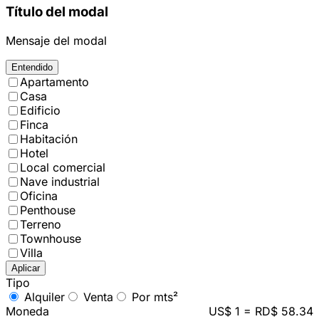
Título del modal
Mensaje del modal
Entendido
Apartamento
Casa
Edificio
Finca
Habitación
Hotel
Local comercial
Nave industrial
Oficina
Penthouse
Terreno
Townhouse
Villa
Aplicar
Tipo
Alquiler
Venta
Por mts²
Moneda
US$ 1 = RD$ 58.34