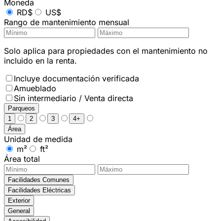
Moneda
RD$
US$
Rango de mantenimiento mensual
Solo aplica para propiedades con el mantenimiento no
incluido en la renta.
Incluye documentación verificada
Amueblado
Sin intermediario / Venta directa
Parqueos
1
2
3
4+
Área
Unidad de medida
m²
ft²
Área total
Facilidades Comunes
Facilidades Eléctricas
Exterior
General