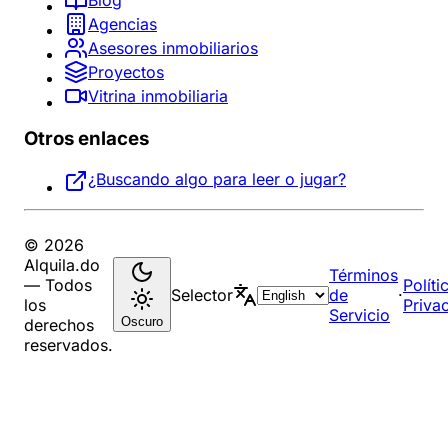
Blog
Agencias
Asesores inmobiliarios
Proyectos
Vitrina inmobiliaria
Otros enlaces
¿Buscando algo para leer o jugar?
© 2026
Alquila.do
Términos
— Todos
Políti
Selector
de
·
los
Priva
Servicio
Oscuro
derechos
reservados.