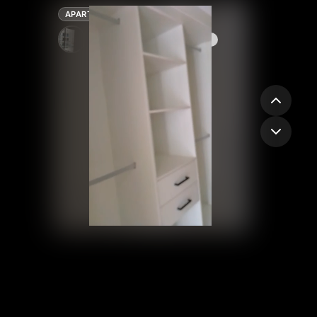
APARTAMENTO
Wanda Feliciano
Contactar
Bávaro, La Altagracia
2
2
1
US$1,200
/ mes