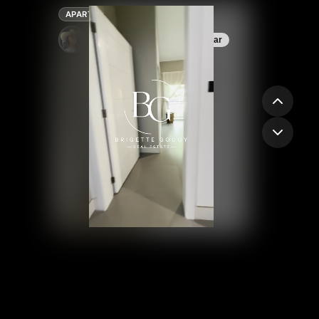
APARTAMENTO
brigette godoy
Contactar
Bávaro, La Altagracia
3
2
140 mts²
US$2,500
/ mes