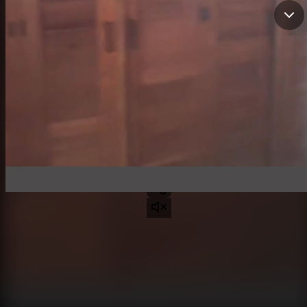
APARTAMENTO
Alfredo Bueno
Contactar
Santo Domingo D.N., Santo Domingo de Guzmán
3
2
2
150 mts²
US$985
/ mes