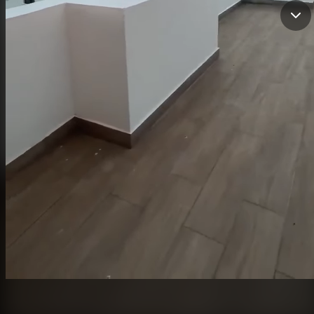
APARTAMENTO
Mariolin Inoa
Contactar
Santo Domingo D.N., Santo Domingo de Guzmán
2
2
1
169 mts²
RD$50,000
/ mes