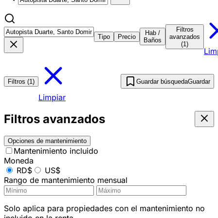
Filtros
Hab /
Tipo
Precio
avanzados
Baños
(1)
Lim
Filtros (1)
Guardar búsqueda
Guardar
Limpiar
Filtros avanzados
Opciones de mantenimiento
Mantenimiento incluido
Moneda
RD$
US$
Rango de mantenimiento mensual
Solo aplica para propiedades con el mantenimiento no
incluido en la renta.