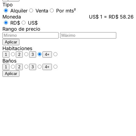
Tipo
Alquiler
Venta
Por mts²
Moneda
US$ 1 = RD$ 58.26
RD$
US$
Rango de precio
Aplicar
Habitaciones
1
2
3
4+
Baños
1
2
3
4+
Aplicar