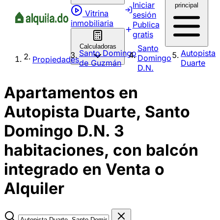
Iniciar
principal
Vitrina
sesión
inmobiliaria
Publica
gratis
Calculadoras
Santo
Santo Domingo
Autopista
Domingo
Propiedades
de Guzmán
Duarte
D.N.
Apartamentos en
Autopista Duarte, Santo
Domingo D.N. 3
habitaciones, con balcón
integrado en Venta o
Alquiler