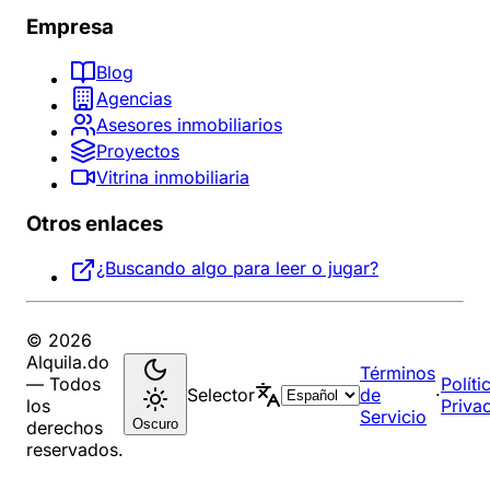
Empresa
Blog
Agencias
Asesores inmobiliarios
Proyectos
Vitrina inmobiliaria
Otros enlaces
¿Buscando algo para leer o jugar?
© 2026
Alquila.do
Términos
— Todos
Políti
Selector
de
·
los
Priva
Servicio
Oscuro
derechos
reservados.