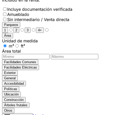
Incluye documentación verificada
Amueblado
Sin intermediario / Venta directa
Parqueos
1
2
3
4+
Área
Unidad de medida
m²
ft²
Área total
Facilidades Comunes
Facilidades Eléctricas
Exterior
General
Accesibilidad
Políticas
Ubicación
Construcción
Árboles frutales
Otros