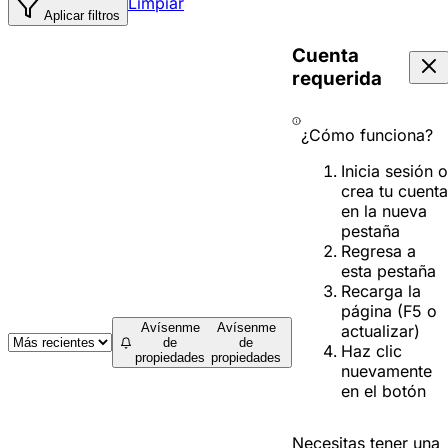
Limpiar
Aplicar filtros
Cuenta
requerida
¿Cómo funciona?
Inicia sesión o
crea tu cuenta
en la nueva
pestaña
Regresa a
esta pestaña
Recarga la
página (F5 o
Avísenme
Avísenme
actualizar)
de
de
Haz clic
propiedades
propiedades
nuevamente
en el botón
Necesitas tener una