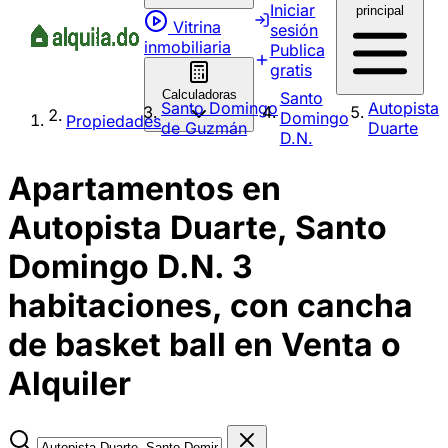
Iniciar
principal
Vitrina
sesión
inmobiliaria
Publica
gratis
Calculadoras
Santo
Santo Domingo
Autopista
Domingo
Propiedades
de Guzmán
Duarte
D.N.
Apartamentos en
Autopista Duarte, Santo
Domingo D.N. 3
habitaciones, con cancha
de basket ball en Venta o
Alquiler