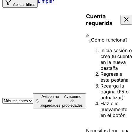
Limpiar
Aplicar filtros
Cuenta
requerida
¿Cómo funciona?
Inicia sesión o
crea tu cuenta
en la nueva
pestaña
Regresa a
esta pestaña
Recarga la
página (F5 o
Avísenme
Avísenme
actualizar)
de
de
Haz clic
propiedades
propiedades
nuevamente
en el botón
Necesitas tener una