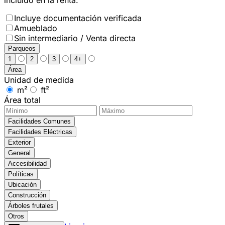
Incluye documentación verificada
Amueblado
Sin intermediario / Venta directa
Parqueos
1
2
3
4+
Área
Unidad de medida
m²
ft²
Área total
Facilidades Comunes
Facilidades Eléctricas
Exterior
General
Accesibilidad
Políticas
Ubicación
Construcción
Árboles frutales
Otros