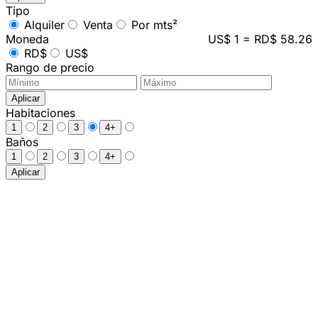
Tipo
Alquiler
Venta
Por mts²
Moneda
US$ 1 = RD$ 58.26
RD$
US$
Rango de precio
Aplicar
Habitaciones
1
2
3
4+
Baños
1
2
3
4+
Aplicar