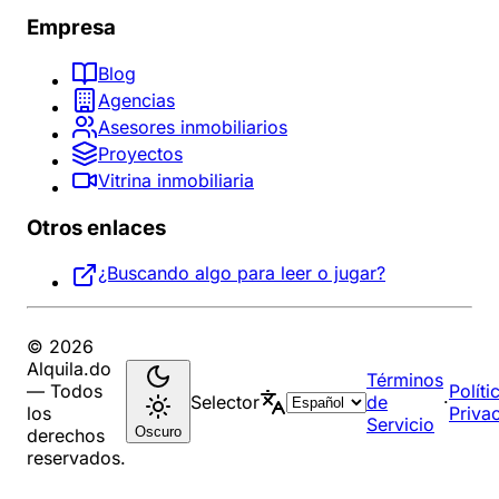
Empresa
Blog
Agencias
Asesores inmobiliarios
Proyectos
Vitrina inmobiliaria
Otros enlaces
¿Buscando algo para leer o jugar?
© 2026
Alquila.do
Términos
— Todos
Políti
Selector
de
·
los
Priva
Servicio
Oscuro
derechos
reservados.