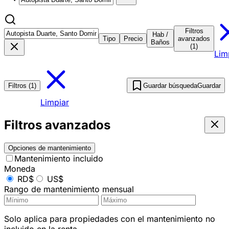
Filtros
Hab /
Tipo
Precio
avanzados
Baños
(1)
Lim
Filtros (1)
Guardar búsqueda
Guardar
Limpiar
Filtros avanzados
Opciones de mantenimiento
Mantenimiento incluido
Moneda
RD$
US$
Rango de mantenimiento mensual
Solo aplica para propiedades con el mantenimiento no
incluido en la renta.