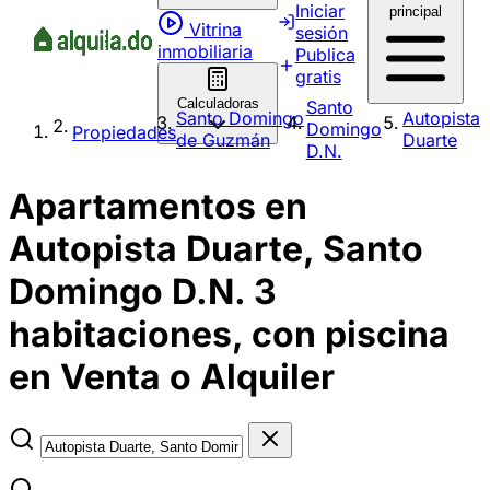
Iniciar
principal
Vitrina
sesión
inmobiliaria
Publica
gratis
Calculadoras
Santo
Santo Domingo
Autopista
Domingo
Propiedades
de Guzmán
Duarte
D.N.
Apartamentos en
Autopista Duarte, Santo
Domingo D.N. 3
habitaciones, con piscina
en Venta o Alquiler