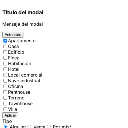
Título del modal
Mensaje del modal
Entendido
Apartamento
Casa
Edificio
Finca
Habitación
Hotel
Local comercial
Nave industrial
Oficina
Penthouse
Terreno
Townhouse
Villa
Aplicar
Tipo
Alquiler
Venta
Por mts²