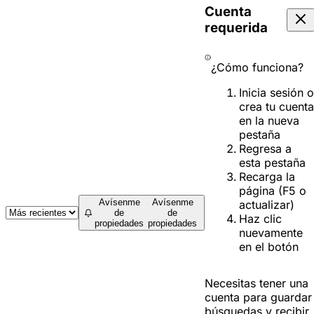
Cuenta
requerida
¿Cómo funciona?
Inicia sesión o
crea tu cuenta
en la nueva
pestaña
Regresa a
esta pestaña
Recarga la
página (F5 o
Avísenme
Avísenme
actualizar)
de
de
Haz clic
propiedades
propiedades
nuevamente
en el botón
Necesitas tener una
cuenta para guardar
búsquedas y recibir