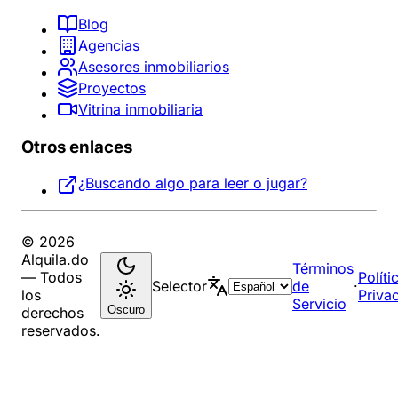
Blog
Agencias
Asesores inmobiliarios
Proyectos
Vitrina inmobiliaria
Otros enlaces
¿Buscando algo para leer o jugar?
© 2026
Alquila.do
Términos
— Todos
Políti
Selector
de
·
los
Priva
Servicio
Oscuro
derechos
reservados.