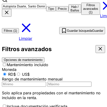
Filtros
Hab /
Tipo
Precio
avanzados
Baños
(1)
Lim
Filtros (1)
Guardar búsqueda
Guardar
Limpiar
Filtros avanzados
Opciones de mantenimiento
Mantenimiento incluido
Moneda
RD$
US$
Rango de mantenimiento mensual
Solo aplica para propiedades con el mantenimiento no
incluido en la renta.
Incluye documentación verificada