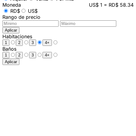
Moneda
US$ 1 = RD$ 58.34
RD$
US$
Rango de precio
Aplicar
Habitaciones
1
2
3
4+
Baños
1
2
3
4+
Aplicar