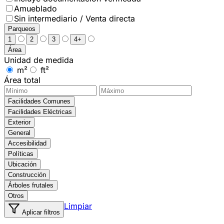
Amueblado
Sin intermediario / Venta directa
Parqueos
1
2
3
4+
Área
Unidad de medida
m²
ft²
Área total
Facilidades Comunes
Facilidades Eléctricas
Exterior
General
Accesibilidad
Políticas
Ubicación
Construcción
Árboles frutales
Otros
Limpiar
Aplicar filtros